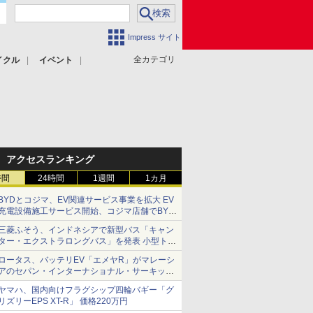
Impress サイト
全カテゴリ
イクル
イベント
アクセスランキング
時間
24時間
1週間
1カ月
BYDとコジマ、EV関連サービス事業を拡大 EV
充電設備施工サービス開始、コジマ店舗でBYD
車の展示・試乗イベントを強化
三菱ふそう、インドネシアで新型バス「キャン
ター・エクストラロングバス」を発表 小型トラ
ックベースの観光・旅客輸送向けバス
ロータス、バッテリEV「エメヤR」がマレーシ
アのセパン・インターナショナル・サーキット
のBEV最速タイムを樹立
ヤマハ、国内向けフラグシップ四輪バギー「グ
リズリーEPS XT-R」 価格220万円