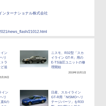
・インターナショナル株式会社
/2021/news_flash/21012.html
ライン
ニスモ、R32型「スカ
Oヘリ
イライン GT-R」用の
にトラ
E-TS油圧ユニットの修
など追
理開始
2019年10月1日
年3月26日
ライン
日産、スカイライン
Oヘリ
GT-R用「NISMOヘリ
直6の
テージパーツ」をR33