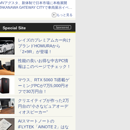
MVアグスタ、新体制で日本市場に本格展開
TAKANAWA GATEWAY CITYで車両展示イベン
ト開催
もっと見る
Special Site
レイズのプレミアムカー向け
ブランドHOMURAから
「2×9R」が登場！
性能の良いお得な中古PC情
報はこのページでチェック！
マウス、RTX 5060 Ti搭載ゲ
ーミングPCが7万5,000円オ
フで30万円台！
クリエイティブが作った2万
円台の“小さなピュアオーデ
ィオスピーカー”
AIスマートノートの
iFLYTEK「AINOTE 2」はな