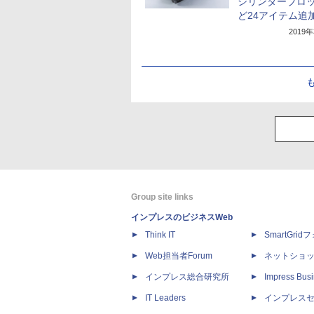
シリンダーブロ
ど24アイテム追
2019
Group site links
インプレスのビジネスWeb
Think IT
SmartGri
Web担当者Forum
ネットショ
インプレス総合研究所
Impress Busi
IT Leaders
インプレス