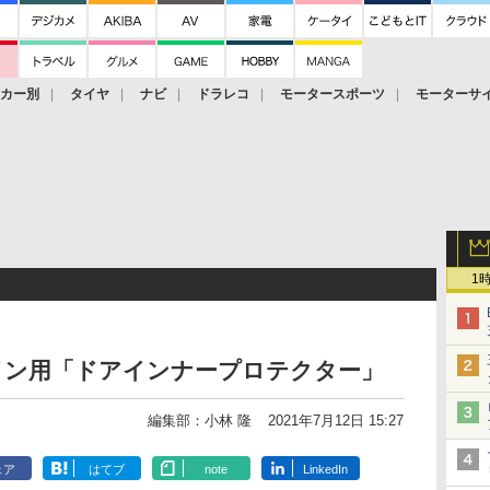
ーカー別
タイヤ
ナビ
ドラレコ
モータースポーツ
モーターサ
1
イン用「ドアインナープロテクター」
編集部：小林 隆
2021年7月12日 15:27
ェア
はてブ
note
LinkedIn