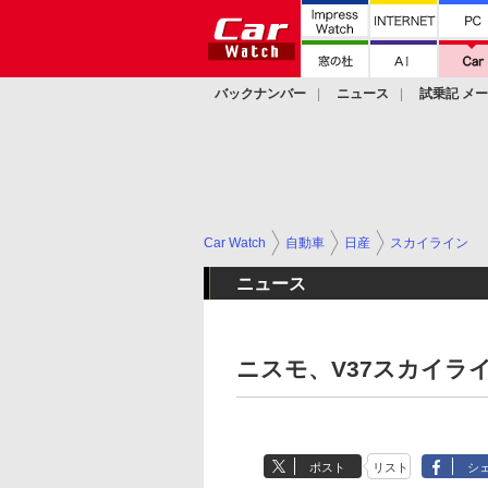
バックナンバー
ニュース
試乗記 メ
カスタム
Car Watch
自動車
日産
スカイライン
ニュース
ニスモ、V37スカイラ
ポスト
リスト
シ