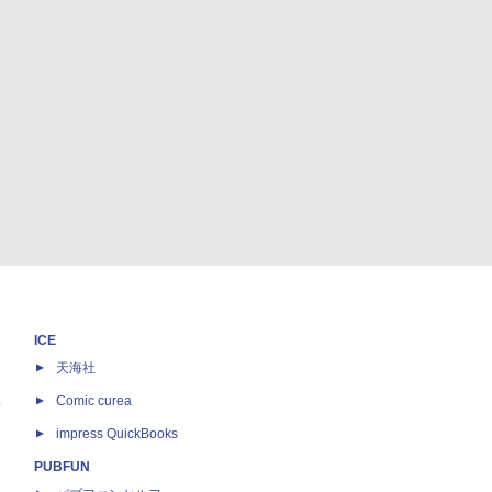
ICE
天海社
ス
Comic curea
impress QuickBooks
PUBFUN