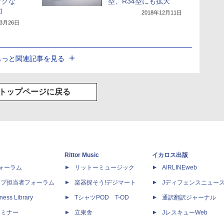
ックな
型、R34型にも拡大
加
2018年12月11日
年3月26日
もっと関連記事を見る
トップページに戻る
Rittor Music
イカロス出版
dフォーラム
リットーミュージック
AIRLINEweb
ップ担当者フォーラム
楽器探そう!デジマート
Jディフェンスニュー
ness Library
TシャツPOD T-OD
通訳翻訳ジャーナル
セミナー
立東舎
JレスキューWeb