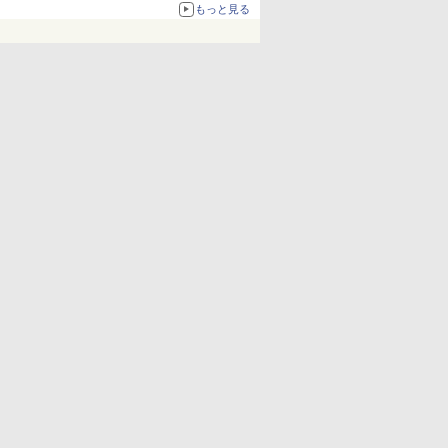
化、Windows 10/11、「Chrome」も走り回
もっと見る
る。復活記念で2026年末まで500円