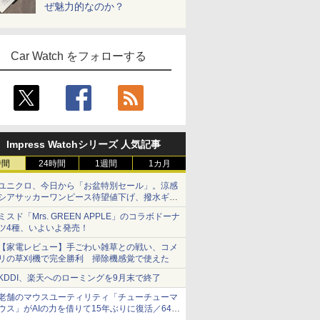
ぜ魅力的なのか？
Car Watch をフォローする
Impress Watchシリーズ 人気記事
時間
24時間
1週間
1カ月
ユニクロ、今日から「お盆特別セール」。涼感
シアサッカーワンピース待望値下げ、撥水ギア
ショーツは1990円に
ミスド「Mrs. GREEN APPLE」のコラボドーナ
ツ4種、いよいよ発売！
【家電レビュー】手ごわい雑草との戦い、コメ
リの草刈機で完全勝利 掃除機感覚で使えた
KDDI、楽天へのローミングを9月末で終了
老舗のマウスユーティリティ「チューチューマ
ウス」がAIの力を借りて15年ぶりに復活／64bit