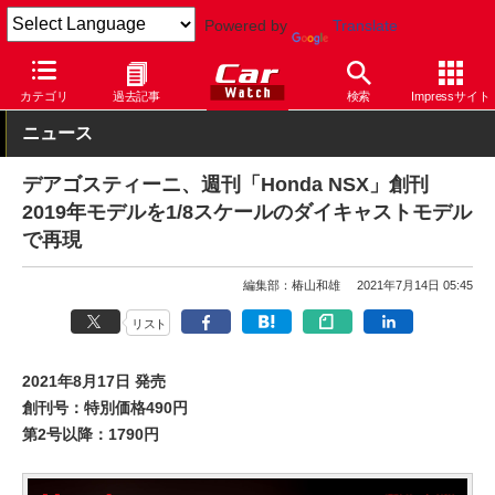
Powered by
Translate
Car Watch
自動車
ホンダ
NSX
カテゴリ
過去記事
検索
Impressサイト
ニュース
デアゴスティーニ、週刊「Honda NSX」創刊
2019年モデルを1/8スケールのダイキャストモデル
で再現
編集部：椿山和雄
2021年7月14日 05:45
リスト
2021年8月17日 発売
創刊号：特別価格490円
第2号以降：1790円