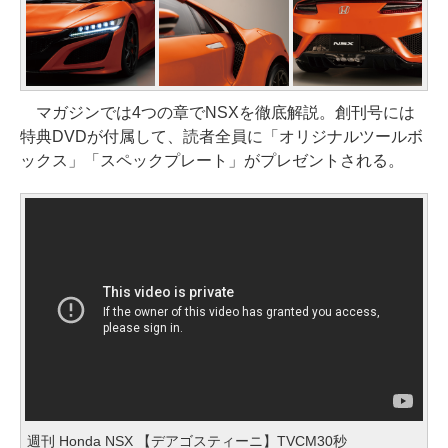
マガジンでは4つの章でNSXを徹底解説。創刊号には
特典DVDが付属して、読者全員に「オリジナルツールボ
ックス」「スペックプレート」がプレゼントされる。
週刊 Honda NSX 【デアゴスティーニ】TVCM30秒