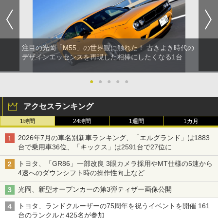
注目の光岡「M55」の世界観に触れた！ 古きよき時代の
デザインエッセンスを再現した相棒にしたくなる1台
●
●
●
●
●
アクセスランキング
1時間
24時間
1週間
1カ月
2026年7月の車名別新車ランキング、「エルグランド」は1883
台で乗用車36位、「キックス」は2591台で27位に
トヨタ、「GR86」一部改良 3眼カメラ採用やMT仕様の5速から
4速へのダウンシフト時の操作性向上など
光岡、新型オープンカーの第3弾ティザー画像公開
トヨタ、ランドクルーザーの75周年を祝うイベントを開催 161
台のランクルと425名が参加