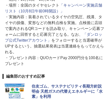
・場所：全国のタイヤセレクト
「キャンペーン実施店舗
リスト（10月8日午前0時開設）」
・実施内容：装着されているタイヤの空気圧、残溝、タ
イヤの損傷、変形などの無料点検を実施。点検後に店頭
で案内されるQRコードを読み取り、キャンペーン応募フ
ォームに回答すると応募完了となる。なお、
「ダンロッ
プ公式Twitterアカウント」
をフォローすると当選確率が
UPするという。抽選結果発表は当選連絡をもってかえら
れる。
・プレゼント内容：QUOカードPay 2000円分を100名に
プレゼント
編集部のおすすめ記事
住友ゴム、サステナビリティ長期方針説
明会 天然ガスの代替えエネルギーに「水
素」を利用