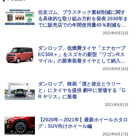
住友ゴム、プラスチック素材削減に関す
る具体的な取り組み方針を発表 2030年ま
でに販売店での年間使用量45％削減を目
指す
2021年9月22日
ダンロップ、低燃費タイヤ「エナセーブ
EC300＋」をスズキの新型「ワゴンRス
マイル」の新車装着タイヤとして納入開
始
2021年9月16日
ダンロップ、映画「僕と彼女とラリー
と」にタイヤを提供 劇中に登場する「G
R ヤリス」に装着
2021年9月2日
【2020年～2021年】最新ホイールカタロ
グ：SUV向けホイール編
2021年8月17日