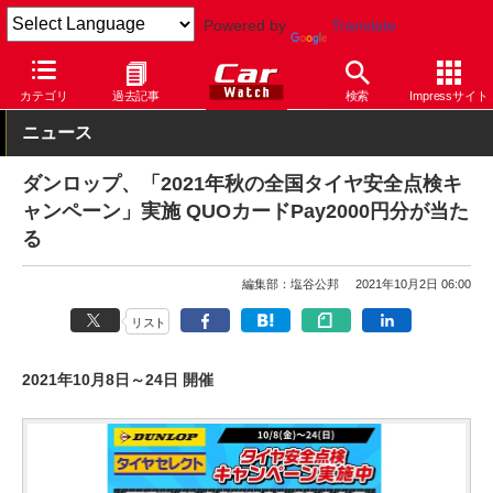
Powered by
Translate
Car Watch
タイヤ
ダンロップ
その他
カテゴリ
過去記事
検索
Impressサイト
ニュース
ダンロップ、「2021年秋の全国タイヤ安全点検キ
ャンペーン」実施 QUOカードPay2000円分が当た
る
編集部：塩谷公邦
2021年10月2日 06:00
リスト
2021年10月8日～24日 開催