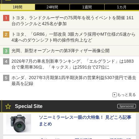
1時間
24時間
1週間
1カ月
トヨタ、ランドクルーザーの75周年を祝うイベントを開催 161
台のランクルと425名が参加
トヨタ、「GR86」一部改良 3眼カメラ採用やMT仕様の5速から
4速へのダウンシフト時の操作性向上など
光岡、新型オープンカーの第3弾ティザー画像公開
2026年7月の車名別新車ランキング、「エルグランド」は1883
台で乗用車36位、「キックス」は2591台で27位に
ホンダ、2027年3月期第1四半期決算の営業利益5307億円で過去
最高を記録
もっと見る
Special Site
ソニーミラーレス一眼の大特集！ 見どころ記事
まとめ