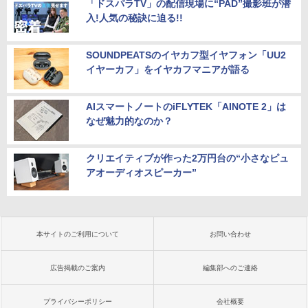
「ドスパラTV」の配信現場に“PAD”撮影班が潜
入!人気の秘訣に迫る!!
SOUNDPEATSのイヤカフ型イヤフォン「UU2
イヤーカフ」をイヤカフマニアが語る
AIスマートノートのiFLYTEK「AINOTE 2」は
なぜ魅力的なのか？
クリエイティブが作った2万円台の“小さなピュ
アオーディオスピーカー”
本サイトのご利用について
お問い合わせ
広告掲載のご案内
編集部へのご連絡
プライバシーポリシー
会社概要