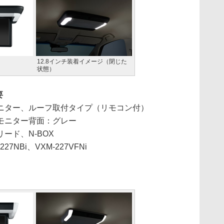
12.8インチ装着イメージ（閉じた
状態）
要
晶モニター、ルーフ取付タイプ（リモコン付）
モニター背面：グレー
ード、N-BOX
27NBi、VXM-227VFNi