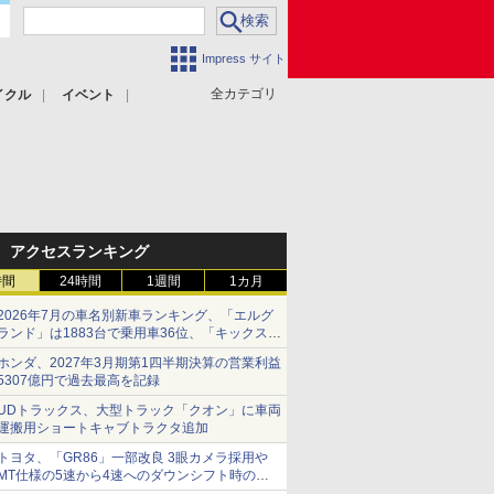
Impress サイト
全カテゴリ
イクル
イベント
アクセスランキング
時間
24時間
1週間
1カ月
2026年7月の車名別新車ランキング、「エルグ
ランド」は1883台で乗用車36位、「キックス」
は2591台で27位に
ホンダ、2027年3月期第1四半期決算の営業利益
5307億円で過去最高を記録
UDトラックス、大型トラック「クオン」に車両
運搬用ショートキャブトラクタ追加
トヨタ、「GR86」一部改良 3眼カメラ採用や
MT仕様の5速から4速へのダウンシフト時の操
作性向上など