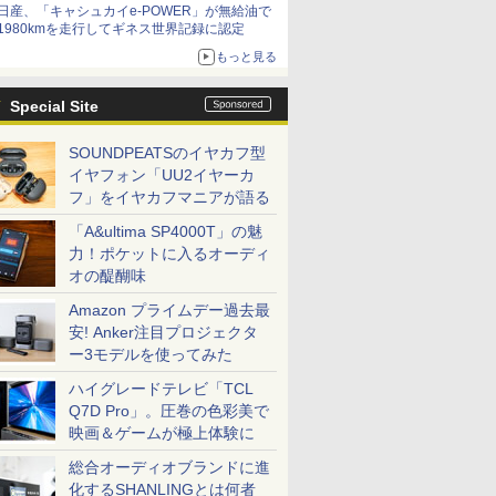
日産、「キャシュカイe-POWER」が無給油で
1980kmを走行してギネス世界記録に認定
もっと見る
Special Site
SOUNDPEATSのイヤカフ型
イヤフォン「UU2イヤーカ
フ」をイヤカフマニアが語る
「A&ultima SP4000T」の魅
力！ポケットに入るオーディ
オの醍醐味
Amazon プライムデー過去最
安! Anker注目プロジェクタ
ー3モデルを使ってみた
ハイグレードテレビ「TCL
Q7D Pro」。圧巻の色彩美で
映画＆ゲームが極上体験に
総合オーディオブランドに進
化するSHANLINGとは何者