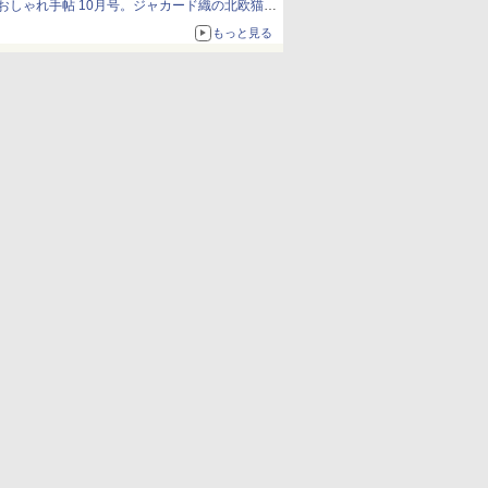
おしゃれ手帖 10月号。ジャカード織の北欧猫デ
ザイン
もっと見る