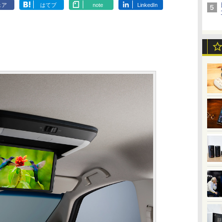
ェア
はてブ
note
LinkedIn