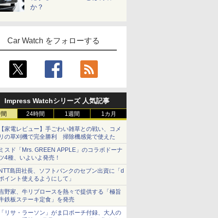
か？
Car Watch をフォローする
Impress Watchシリーズ 人気記事
時間
24時間
1週間
1カ月
【家電レビュー】手ごわい雑草との戦い、コメ
リの草刈機で完全勝利 掃除機感覚で使えた
ミスド「Mrs. GREEN APPLE」のコラボドーナ
ツ4種、いよいよ発売！
NTT島田社長、ソフトバンクのセブン出資に「d
ポイント使えるようにして」
吉野家、牛リブロースを熱々で提供する「極旨
牛鉄板ステーキ定食」を発売
「リサ・ラーソン」がま口ポーチ付録、大人の