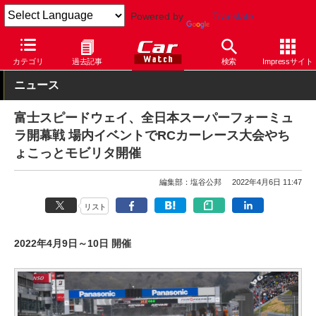
Powered by
Translate
Car Watch
モータースポーツ
サーキット
富士スピードウェイ
カテゴリ
過去記事
検索
Impressサイト
ニュース
富士スピードウェイ、全日本スーパーフォーミュ
ラ開幕戦 場内イベントでRCカーレース大会やち
ょこっとモビリタ開催
編集部：塩谷公邦
2022年4月6日 11:47
リスト
2022年4月9日～10日 開催