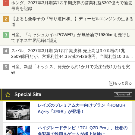
ホンダ、2027年3月期第1四半期決算の営業利益5307億円で過去
最高を記録
【まるも亜希子の「寄り道日和」】ディーゼルエンジンの生きる
道
日産、「キャシュカイe-POWER」が無給油で1980kmを走行し
てギネス世界記録に認定
スバル、2027年3月期 第1四半期決算 売上高は3.0％増の1兆
2509億円だが、営業利益44.3％減の426億円、当期利益10.3％減
の492億円で増収減益
日産、新型「キックス」発売から約1か月で受注台数1万台を突
破
もっと見る
Special Site
レイズのプレミアムカー向けブランドHOMUR
Aから「2×9R」が登場！
ハイグレードテレビ「TCL Q7D Pro」。圧巻の
色彩美で映画＆ゲームが極上体験に