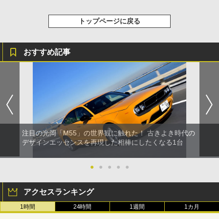
トップページに戻る
おすすめ記事
注目の光岡「M55」の世界観に触れた！ 古きよき時代の
デザインエッセンスを再現した相棒にしたくなる1台
●
●
●
●
●
アクセスランキング
1時間
24時間
1週間
1カ月