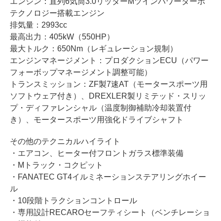
エンジン：直列6気筒3.0リッターMツインパワーターボ
テクノロジー搭載エンジン
排気量：2993cc
最高出力：405kW（550HP）
最大トルク：650Nm（レギュレーション規制）
エンジンマネージメント：プロダクションECU（パワー
フォーボップマネージメント調整可能）
トランスミッション：ZF製7速AT（モータースポーツ用
ソフトウェア付き）、DREXLER製リミテッド・スリッ
プ・ディファレンシャル（温度制御補助冷却装置付
き）、モータースポーツ用強化ドライブシャフト
その他のテクニカルハイライト
・エアコン、ヒーター付フロントガラス標準装備
・Mトラック・コクピット
・FANATEC GT4イルミネーションステアリングホイー
ル
・10段階トラクションコントロール
・専用設計RECAROセーフティシート（ベンチレーショ