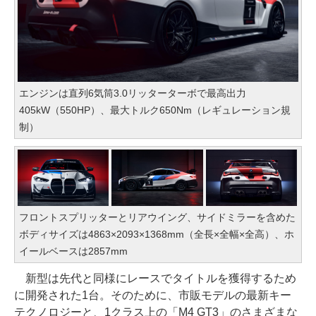
エンジンは直列6気筒3.0リッターターボで最高出力
405kW（550HP）、最大トルク650Nm（レギュレーション規
制）
フロントスプリッターとリアウイング、サイドミラーを含めた
ボディサイズは4863×2093×1368mm（全長×全幅×全高）、ホ
イールベースは2857mm
新型は先代と同様にレースでタイトルを獲得するため
に開発された1台。そのために、市販モデルの最新キー
テクノロジーと、1クラス上の「M4 GT3」のさまざまな