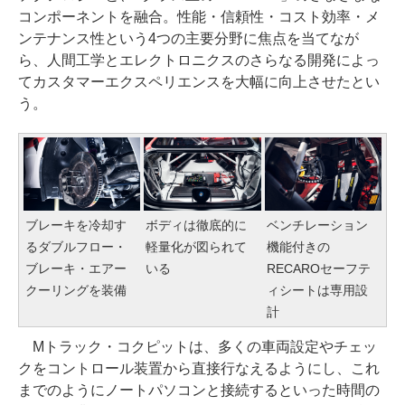
コンポーネントを融合。性能・信頼性・コスト効率・メ
ンテナンス性という4つの主要分野に焦点を当てなが
ら、人間工学とエレクトロニクスのさらなる開発によっ
てカスタマーエクスペリエンスを大幅に向上させたとい
う。
ブレーキを冷却す
ボディは徹底的に
ベンチレーション
るダブルフロー・
軽量化が図られて
機能付きの
ブレーキ・エアー
いる
RECAROセーフテ
クーリングを装備
ィシートは専用設
計
Mトラック・コクピットは、多くの車両設定やチェッ
クをコントロール装置から直接行なえるようにし、これ
までのようにノートパソコンと接続するといった時間の