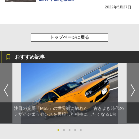
2022年5月27日
トップページに戻る
おすすめ記事
注目の光岡「M55」の世界観に触れた！ 古きよき時代の
デザインエッセンスを再現した相棒にしたくなる1台
●
●
●
●
●