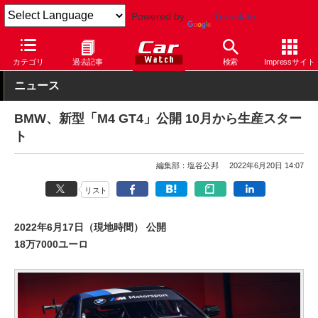
Powered by
Translate
Car Watch
自動車
BMW
M4
カテゴリ
過去記事
検索
Impressサイト
ニュース
BMW、新型「M4 GT4」公開 10月から生産スター
ト
編集部：塩谷公邦
2022年6月20日 14:07
リスト
2022年6月17日（現地時間） 公開
18万7000ユーロ