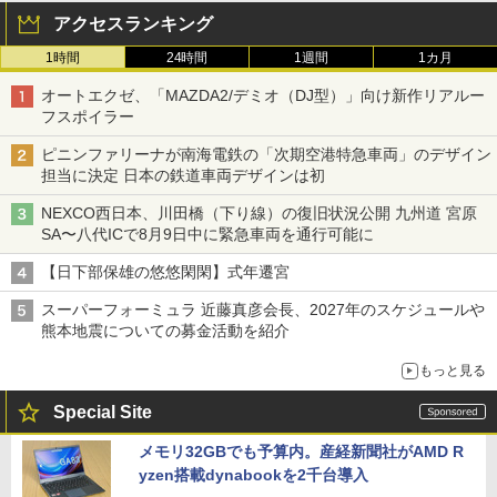
アクセスランキング
1時間
24時間
1週間
1カ月
オートエクゼ、「MAZDA2/デミオ（DJ型）」向け新作リアルー
フスポイラー
ピニンファリーナが南海電鉄の「次期空港特急車両」のデザイン
担当に決定 日本の鉄道車両デザインは初
NEXCO西日本、川田橋（下り線）の復旧状況公開 九州道 宮原
SA〜八代ICで8月9日中に緊急車両を通行可能に
【日下部保雄の悠悠閑閑】式年遷宮
スーパーフォーミュラ 近藤真彦会長、2027年のスケジュールや
熊本地震についての募金活動を紹介
もっと見る
Special Site
メモリ32GBでも予算内。産経新聞社がAMD R
yzen搭載dynabookを2千台導入