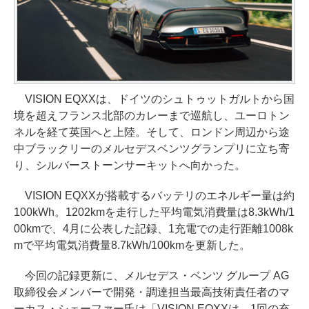
VISION EQXXは、ドイツのシュトゥットガルトから国
境を超えフランス北部のカレーまで巡航し、ユーロトン
ネルを経て英国へと上陸。そして、ロンドン周辺から途
中ブラックリーのメルセデスベンツグランプリに立ち寄
り、シルバーストーンサーキットへ向かった。
VISION EQXXが搭載するバッテリのエネルギー量は約
100kWh。1202kmを走行した平均電気消費量は8.3kWh/1
00kmで、4月に公表した記録、1充電での走行距離1008k
mで平均電気消費量8.7kWh/100kmを更新した。
今回の記録更新に、メルセデス・ベンツ グループ AG
取締役会メンバーで開発・調達担当最高技術責任者のマ
ーカス・シェーファー氏は「VISION EQXXは、1回の充