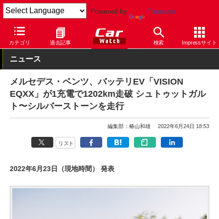
Powered by
Translate
Car Watch
自動車
メルセデス・ベンツ
カテゴリ
過去記事
検索
Impressサイト
ニュース
メルセデス・ベンツ、バッテリEV「VISION
EQXX」が1充電で1202km走破 シュトゥットガル
ト〜シルバーストーンを走行
編集部：椿山和雄
2022年6月24日 18:53
リスト
2022年6月23日（現地時間） 発表