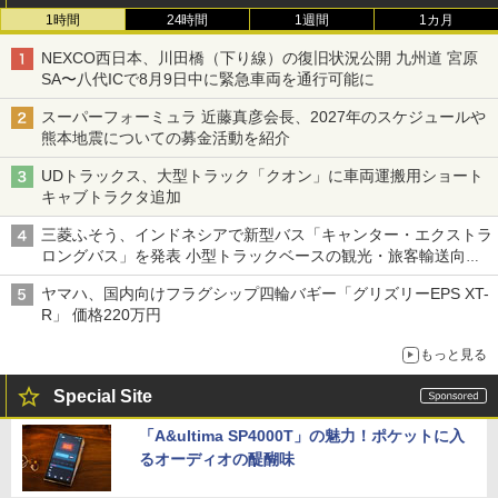
1時間
24時間
1週間
1カ月
NEXCO西日本、川田橋（下り線）の復旧状況公開 九州道 宮原
SA〜八代ICで8月9日中に緊急車両を通行可能に
スーパーフォーミュラ 近藤真彦会長、2027年のスケジュールや
熊本地震についての募金活動を紹介
UDトラックス、大型トラック「クオン」に車両運搬用ショート
キャブトラクタ追加
三菱ふそう、インドネシアで新型バス「キャンター・エクストラ
ロングバス」を発表 小型トラックベースの観光・旅客輸送向け
バス
ヤマハ、国内向けフラグシップ四輪バギー「グリズリーEPS XT-
R」 価格220万円
もっと見る
Special Site
「A&ultima SP4000T」の魅力！ポケットに入
るオーディオの醍醐味