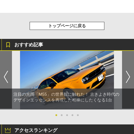
トップページに戻る
おすすめ記事
注目の光岡「M55」の世界観に触れた！ 古きよき時代の
デザインエッセンスを再現した相棒にしたくなる1台
●
●
●
●
●
アクセスランキング