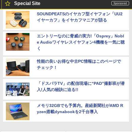
Special Site
SOUNDPEATSのイヤカフ型イヤフォン「UU2
イヤーカフ」をイヤカフマニアが語る
エントリーなのに脅威の実力!「Osprey」Nobl
e Audioワイヤレスイヤフォン4機種を一気に聴
く
性能の良いお得な中古PC情報はこのページで
チェック！
「ドスパラTV」の配信現場に“PAD”撮影班が潜
入!人気の秘訣に迫る!!
メモリ32GBでも予算内。産経新聞社がAMD R
yzen搭載dynabookを2千台導入