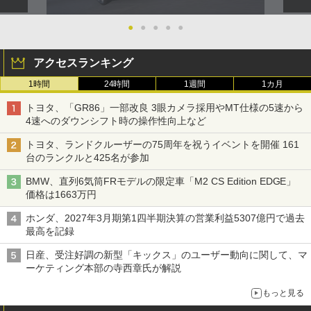
●
●
●
●
●
アクセスランキング
1時間
24時間
1週間
1カ月
トヨタ、「GR86」一部改良 3眼カメラ採用やMT仕様の5速から
4速へのダウンシフト時の操作性向上など
トヨタ、ランドクルーザーの75周年を祝うイベントを開催 161
台のランクルと425名が参加
BMW、直列6気筒FRモデルの限定車「M2 CS Edition EDGE」
価格は1663万円
ホンダ、2027年3月期第1四半期決算の営業利益5307億円で過去
最高を記録
日産、受注好調の新型「キックス」のユーザー動向に関して、マ
ーケティング本部の寺西章氏が解説
もっと見る