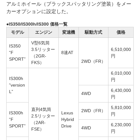
アルミホイール（ブラックスパッタリング塗装）をメー
カーオプションに設定した。
IS350/IS300h/IS300 価格一覧
モデル
エンジン
変速機
駆動方式
価格
V型6気筒
IS350
3.5リッター
6,510,000
“F
8速AT
（2GR-
円
SPORT”
2WD（FR）
FKS）
6,010,000
IS300h
円
“version
6,430,000
L”
4WD
円
5,810,000
直列4気筒
2WD（FR）
IS300h
Lexus
円
2.5リッター
“F
Hybrid
（2AR-
6,230,000
SPORT”
Drive
4WD
FSE）
円