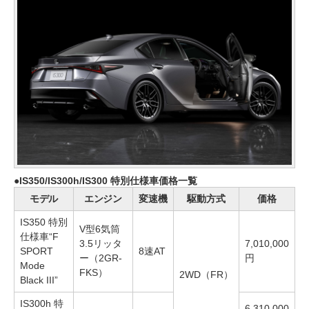
IS350/IS300h/IS300 特別仕様車価格一覧
モデル
エンジン
変速機
駆動方式
価格
IS350 特別
V型6気筒
仕様車“F
3.5リッタ
7,010,000
SPORT
8速AT
ー（2GR-
円
Mode
FKS）
2WD（FR）
Black III”
IS300h 特
6,310,000