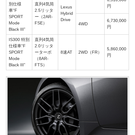
別仕様
直列4気筒
円
Lexus
車“F
2.5リッタ
Hybrid
SPORT
ー（2AR-
Drive
6,730,000
Mode
FSE）
4WD
円
Black III”
IS300 特別
直列4気筒
仕様車“F
2.0リッタ
5,860,000
SPORT
ーターボ
8速AT
2WD（FR）
円
Mode
（8AR-
Black III”
FTS）