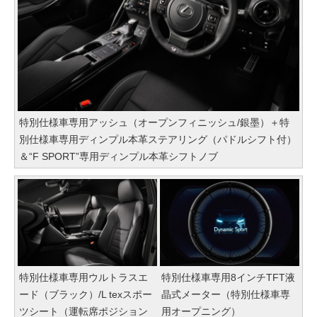
特別仕様車専用アッシュ（オープンフィニッシュ/銀墨）＋特
別仕様車専用ディンプル本革ステアリング（パドルシフト付）
＆“F SPORT”専用ディンプル本革シフトノブ
特別仕様車専用ウルトラスエ
特別仕様車専用8インチTFT液
ード（ブラック）/L texスポー
晶式メーター（特別仕様車専
ツシート（運転席ポジション
用オープニング）