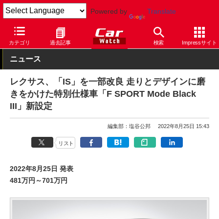
Powered by
Translate
Car Watch
自動車
レクサス
IS
カテゴリ
過去記事
検索
Impressサイト
ニュース
レクサス、「IS」を一部改良 走りとデザインに磨
きをかけた特別仕様車「F SPORT Mode Black
III」新設定
編集部：塩谷公邦
2022年8月25日 15:43
リスト
2022年8月25日 発表
481万円～701万円