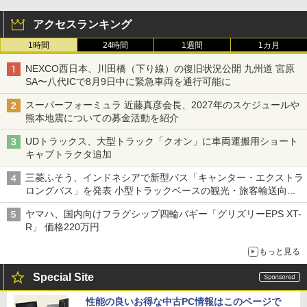
アクセスランキング
1時間
24時間
1週間
1カ月
NEXCO西日本、川田橋（下り線）の復旧状況公開 九州道 宮原
SA〜八代ICで8月9日中に緊急車両を通行可能に
スーパーフォーミュラ 近藤真彦会長、2027年のスケジュールや
熊本地震についての募金活動を紹介
UDトラックス、大型トラック「クオン」に車両運搬用ショート
キャブトラクタ追加
三菱ふそう、インドネシアで新型バス「キャンター・エクストラ
ロングバス」を発表 小型トラックベースの観光・旅客輸送向け
バス
ヤマハ、国内向けフラグシップ四輪バギー「グリズリーEPS XT-
R」 価格220万円
もっと見る
Special Site
性能の良いお得な中古PC情報はこのページで