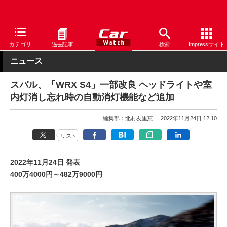
Car Watch
自動車
スバル
WRX
カテゴリ
過去記事
検索
Impressサイト
ニュース
スバル、「WRX S4」一部改良 ヘッドライトや室
内灯消し忘れ時の自動消灯機能など追加
編集部：北村友里恵
2022年11月24日 12:10
リスト
2022年11月24日 発表
400万4000円～482万9000円