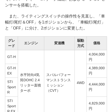
ンサーを搭載した。
また、ライティングスイッチの操作性を見直し、「車
幅灯/尾灯＆OFF」を1ポジションから、「車幅灯/尾灯」
と「OFF」に分け、2ポジションに変更した。
グレ
駆動
エンジン
変速機
価格
ード
方式
4,004,000
GT-H
円
GT-H
4,389,000
EX
円
水平対向4気
スバルパフォー
筒DOHC 2.4
マンストランス
STI
4WD
4,444,000
リッター直噴
ミッション
Sport
円
ターボ
（CVT）
R
STI
4,829,000
Sport
円
R EX