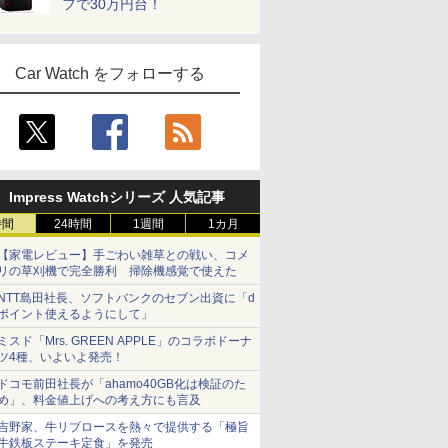
フで30万円台！
Car Watch をフォローする
Impress Watchシリーズ 人気記事
時間
24時間
1週間
1カ月
【家電レビュー】手ごわい雑草との戦い、コメ
リの草刈機で完全勝利 掃除機感覚で使えた
NTT島田社長、ソフトバンクのセブン出資に「d
ポイント使えるようにして」
ミスド「Mrs. GREEN APPLE」のコラボドーナ
ツ4種、いよいよ発売！
ドコモ前田社長が「ahamo40GB化は検証のた
め」、料金値上げへの考え方にも言及
吉野家、牛リブロースを熱々で提供する「極旨
牛鉄板ステーキ定食」を発売