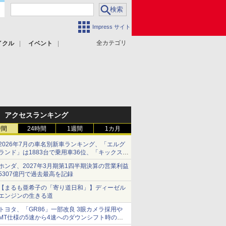
Impress サイト
全カテゴリ
イクル
イベント
アクセスランキング
時間
24時間
1週間
1カ月
2026年7月の車名別新車ランキング、「エルグ
ランド」は1883台で乗用車36位、「キックス」
は2591台で27位に
ホンダ、2027年3月期第1四半期決算の営業利益
5307億円で過去最高を記録
【まるも亜希子の「寄り道日和」】ディーゼル
エンジンの生きる道
トヨタ、「GR86」一部改良 3眼カメラ採用や
MT仕様の5速から4速へのダウンシフト時の操
作性向上など