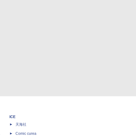
ICE
天海社
ス
Comic curea