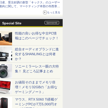
日産、受注好調の新型「キックス」のユーザー
動向に関して、マーケティング本部の寺西章氏
が解説
もっと見る
Special Site
性能の良いお得な中古PC情
報はこのページでチェック！
総合オーディオブランドに進
化するSHANLINGとは何者
か？
ソニーミラーレス一眼の大特
集！ 見どころ記事まとめ
お値段そのままでメモリ倍
増！メモリ32GBの「お得な
ゲーミングノート」
マウス、RTX 5060 Ti搭載ゲ
ーミングPCが7万5,000円オ