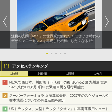
注目の光岡「M55」の世界観に触れた！ 古きよき時代の
デザインエッセンスを再現した相棒にしたくなる1台
●
●
●
●
●
アクセスランキング
1時間
24時間
1週間
1カ月
NEXCO西日本、川田橋（下り線）の復旧状況公開 九州道 宮原
SA〜八代ICで8月9日中に緊急車両を通行可能に
スーパーフォーミュラ 近藤真彦会長、2027年のスケジュールや
熊本地震についての募金活動を紹介
UDトラックス、大型トラック「クオン」に車両運搬用ショート