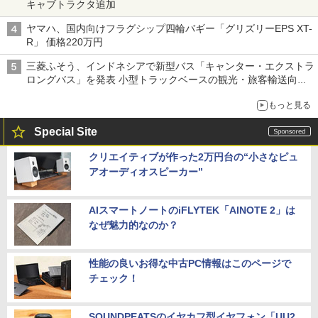
キャブトラクタ追加
ヤマハ、国内向けフラグシップ四輪バギー「グリズリーEPS XT-
R」 価格220万円
三菱ふそう、インドネシアで新型バス「キャンター・エクストラ
ロングバス」を発表 小型トラックベースの観光・旅客輸送向け
バス
もっと見る
Special Site
クリエイティブが作った2万円台の“小さなピュ
アオーディオスピーカー”
AIスマートノートのiFLYTEK「AINOTE 2」は
なぜ魅力的なのか？
性能の良いお得な中古PC情報はこのページで
チェック！
SOUNDPEATSのイヤカフ型イヤフォン「UU2