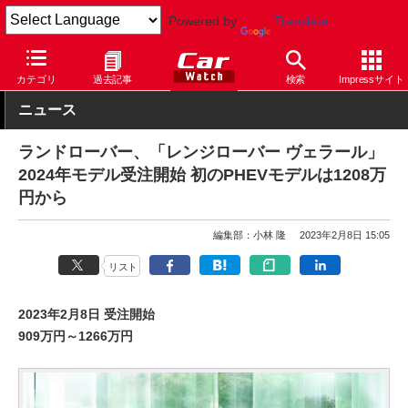
Powered by
Translate
Car Watch
自動車
ランドローバー
レンジローバー
カテゴリ
過去記事
検索
Impressサイト
ニュース
ランドローバー、「レンジローバー ヴェラール」
2024年モデル受注開始 初のPHEVモデルは1208万
円から
編集部：小林 隆
2023年2月8日 15:05
リスト
2023年2月8日 受注開始
909万円～1266万円