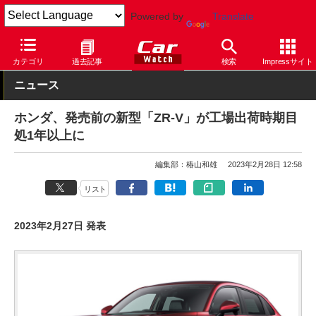
Powered by
Translate
Car Watch
自動車
ホンダ
ZR-V
カテゴリ
過去記事
検索
Impressサイト
ニュース
ホンダ、発売前の新型「ZR-V」が工場出荷時期目
処1年以上に
編集部：椿山和雄
2023年2月28日 12:58
リスト
2023年2月27日 発表