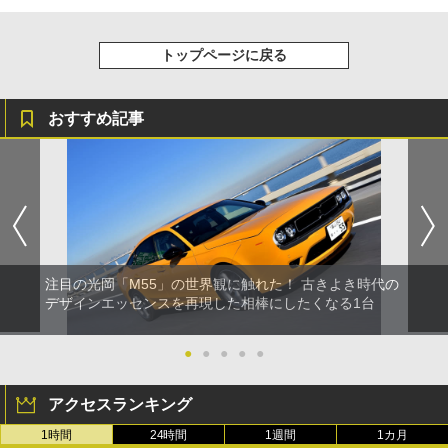
トップページに戻る
おすすめ記事
注目の光岡「M55」の世界観に触れた！ 古きよき時代の
デザインエッセンスを再現した相棒にしたくなる1台
●
●
●
●
●
アクセスランキング
1時間
24時間
1週間
1カ月