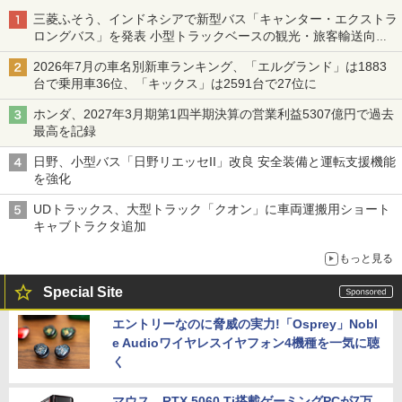
三菱ふそう、インドネシアで新型バス「キャンター・エクストラ
ロングバス」を発表 小型トラックベースの観光・旅客輸送向け
バス
2026年7月の車名別新車ランキング、「エルグランド」は1883
台で乗用車36位、「キックス」は2591台で27位に
ホンダ、2027年3月期第1四半期決算の営業利益5307億円で過去
最高を記録
日野、小型バス「日野リエッセII」改良 安全装備と運転支援機能
を強化
UDトラックス、大型トラック「クオン」に車両運搬用ショート
キャブトラクタ追加
もっと見る
Special Site
エントリーなのに脅威の実力!「Osprey」Nobl
e Audioワイヤレスイヤフォン4機種を一気に聴
く
マウス、RTX 5060 Ti搭載ゲーミングPCが7万