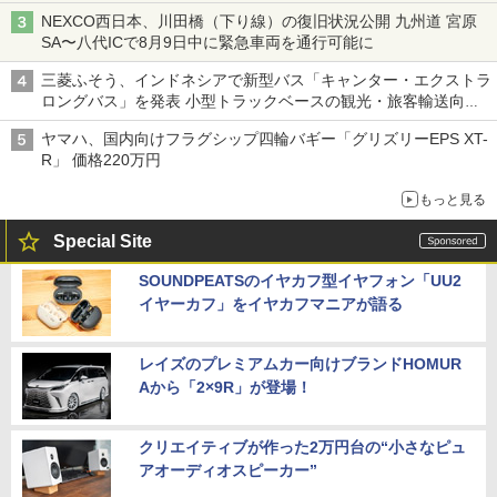
NEXCO西日本、川田橋（下り線）の復旧状況公開 九州道 宮原
SA〜八代ICで8月9日中に緊急車両を通行可能に
三菱ふそう、インドネシアで新型バス「キャンター・エクストラ
ロングバス」を発表 小型トラックベースの観光・旅客輸送向け
バス
ヤマハ、国内向けフラグシップ四輪バギー「グリズリーEPS XT-
R」 価格220万円
もっと見る
Special Site
SOUNDPEATSのイヤカフ型イヤフォン「UU2
イヤーカフ」をイヤカフマニアが語る
レイズのプレミアムカー向けブランドHOMUR
Aから「2×9R」が登場！
クリエイティブが作った2万円台の“小さなピュ
アオーディオスピーカー”