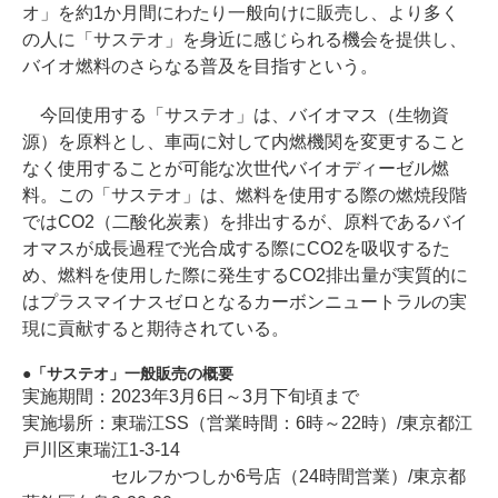
オ」を約1か月間にわたり一般向けに販売し、より多く
の人に「サステオ」を身近に感じられる機会を提供し、
バイオ燃料のさらなる普及を目指すという。
今回使用する「サステオ」は、バイオマス（生物資
源）を原料とし、車両に対して内燃機関を変更すること
なく使用することが可能な次世代バイオディーゼル燃
料。この「サステオ」は、燃料を使用する際の燃焼段階
ではCO2（二酸化炭素）を排出するが、原料であるバイ
オマスが成長過程で光合成する際にCO2を吸収するた
め、燃料を使用した際に発生するCO2排出量が実質的に
はプラスマイナスゼロとなるカーボンニュートラルの実
現に貢献すると期待されている。
「サステオ」一般販売の概要
実施期間：2023年3月6日～3月下旬頃まで
実施場所：東瑞江SS（営業時間：6時～22時）/東京都江
戸川区東瑞江1-3-14
セルフかつしか6号店（24時間営業）/東京都