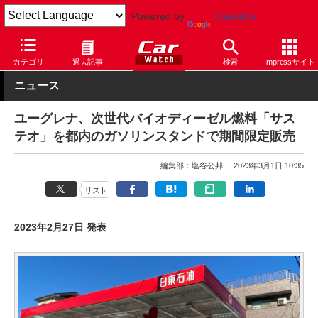
Powered by
Translate
Car Watch
自動車
カテゴリ
過去記事
検索
Impressサイト
ニュース
ユーグレナ、次世代バイオディーゼル燃料「サス
テオ」を都内のガソリンスタンドで期間限定販売
編集部：塩谷公邦
2023年3月1日 10:35
リスト
2023年2月27日 発表