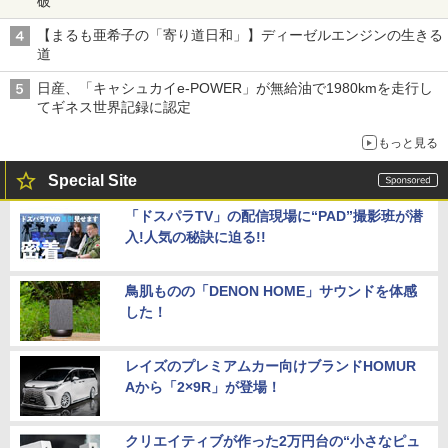
破
【まるも亜希子の「寄り道日和」】ディーゼルエンジンの生きる
道
日産、「キャシュカイe-POWER」が無給油で1980kmを走行し
てギネス世界記録に認定
もっと見る
Special Site
「ドスパラTV」の配信現場に“PAD”撮影班が潜
入!人気の秘訣に迫る!!
鳥肌ものの「DENON HOME」サウンドを体感
した！
レイズのプレミアムカー向けブランドHOMUR
Aから「2×9R」が登場！
クリエイティブが作った2万円台の“小さなピュ