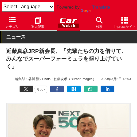
Powered by
Translate
Car Watch
モータースポーツ
スーパーフォーミュラ
カテゴリ
過去記事
検索
Impressサイト
ニュース
近藤真彦JRP新会長、「先輩たちの力を借りて、
みんなでスーパーフォーミュラを盛り上げてい
く」
編集部：谷川 潔
Photo：佐藤安孝（Burner Images）
2023年3月5日 13:53
リスト