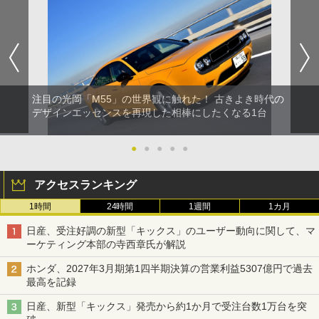
注目の光岡「M55」の世界観に触れた！ 古きよき時代の
デザインエッセンスを再現した相棒にしたくなる1台
●
●
●
●
●
アクセスランキング
1時間
24時間
1週間
1カ月
日産、受注好調の新型「キックス」のユーザー動向に関して、マ
ーケティング本部の寺西章氏が解説
ホンダ、2027年3月期第1四半期決算の営業利益5307億円で過去
最高を記録
日産、新型「キックス」発売から約1か月で受注台数1万台を突