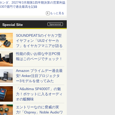
ホンダ、2027年3月期第1四半期決算の営業利益
5307億円で過去最高を記録
もっと見る
Special Site
SOUNDPEATSのイヤカフ型
イヤフォン「UU2イヤーカ
フ」をイヤカフマニアが語る
性能の良いお得な中古PC情
報はこのページでチェック！
Amazon プライムデー過去最
安! Anker注目プロジェクタ
ー3モデルを使ってみた
「A&ultima SP4000T」の魅
力！ポケットに入るオーディ
オの醍醐味
エントリーなのに脅威の実
力!「Osprey」Noble Audioワ