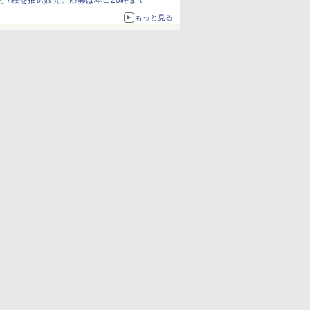
ど7種を抽選販売。応募は本日20時まで
もっと見る