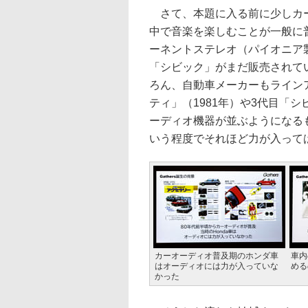
さて、本題に入る前に少しカー
中で音楽を楽しむことが一般に普
ーネントステレオ（パイオニア
「シビック」がまだ販売されて
ろん、自動車メーカーもライン
ティ」（1981年）や3代目「
ーディオ機器が並ぶようになる
いう程度でそれほど力が入って
カーオーディオ普及期のホンダ車
車内
はオーディオには力が入っていな
める
かった