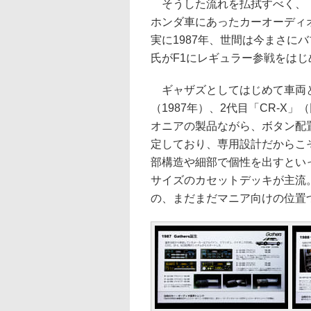
そうした流れを払拭すべく、「
ホンダ車にあったカーオーディ
実に1987年、世間は今まさに
氏がF1にレギュラー参戦をは
ギャザズとしてはじめて車両と
（1987年）、2代目「CR-
オニアの製品ながら、ボタン配
定しており、専用設計だからこ
部構造や細部で個性を出すといっ
サイズのカセットデッキが主流
の、まだまだマニア向けの位置