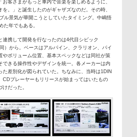
お客さまがもっと車内で音楽を楽しめるように、
オを。」と誕生したのがギャザズなのだ。その時、
バブル景気が華開こうとしていたタイミング。中嶋悟
じめた年でもある。
連携して開発を行なったのは4代目シビック
X」（同）から。ベースはアルパイン、クラリオン、パイ
置やボリューム位置、基本スペックなどは同社が策
そできる操作性やデザインを統一。各メーカーは内
た差別化が図られていた。ちなみに、当時は1DIN
。CDプレーヤーもリリースが始まってはいたもの
づけだった。