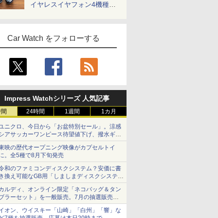
イヤレスイヤフォン4機種を
一気に聴く
Car Watch をフォローする
Impress Watchシリーズ 人気記事
時間
24時間
1週間
1カ月
ユニクロ、今日から「お盆特別セール」。涼感
シアサッカーワンピース待望値下げ、撥水ギア
ショーツは1990円に
東映の歴代オープニング映像がカプセルトイ
に。全5種で8月下旬発売
令和のファミコンディスクシステム？安価に書
き換え可能なGB用「しましまディスクシステ
ム」
カルディ、オンライン限定「ネコバッグ＆タン
ブラーセット」を一般販売。7月の抽選販売の
当選無効分
イオン、ウイスキー「山崎」「白州」「響」な