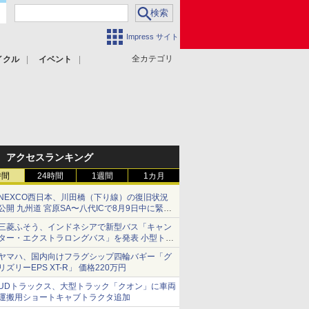
Impress サイト
全カテゴリ
イクル
イベント
アクセスランキング
時間
24時間
1週間
1カ月
NEXCO西日本、川田橋（下り線）の復旧状況
公開 九州道 宮原SA〜八代ICで8月9日中に緊急
車両を通行可能に
三菱ふそう、インドネシアで新型バス「キャン
ター・エクストラロングバス」を発表 小型トラ
ックベースの観光・旅客輸送向けバス
ヤマハ、国内向けフラグシップ四輪バギー「グ
リズリーEPS XT-R」 価格220万円
UDトラックス、大型トラック「クオン」に車両
運搬用ショートキャブトラクタ追加