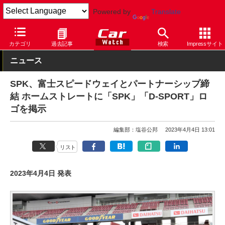
Powered by
Translate
Car Watch
自動車
ダイハツ
カテゴリ
過去記事
検索
Impressサイト
ニュース
SPK、富士スピードウェイとパートナーシップ締
結 ホームストレートに「SPK」「D-SPORT」ロ
ゴを掲示
編集部：塩谷公邦
2023年4月4日 13:01
リスト
2023年4月4日 発表