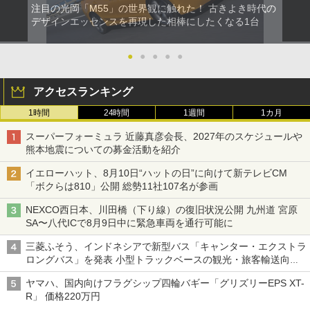
注目の光岡「M55」の世界観に触れた！ 古きよき時代の
デザインエッセンスを再現した相棒にしたくなる1台
●
●
●
●
●
アクセスランキング
1時間
24時間
1週間
1カ月
スーパーフォーミュラ 近藤真彦会長、2027年のスケジュールや
熊本地震についての募金活動を紹介
イエローハット、8月10日“ハットの日”に向けて新テレビCM
「ボクらは810」公開 総勢11社107名が参画
NEXCO西日本、川田橋（下り線）の復旧状況公開 九州道 宮原
SA〜八代ICで8月9日中に緊急車両を通行可能に
三菱ふそう、インドネシアで新型バス「キャンター・エクストラ
ロングバス」を発表 小型トラックベースの観光・旅客輸送向け
バス
ヤマハ、国内向けフラグシップ四輪バギー「グリズリーEPS XT-
R」 価格220万円