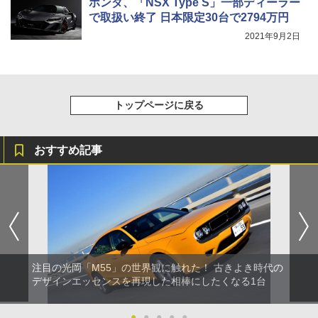
ホンダ、「NSX Type S」一部ディーラー
で取扱い終了 日本限定30台で2794万円
2021年9月2日
トップページに戻る
おすすめ記事
注目の光岡「M55」の世界観に触れた！ 古きよき時代の
デザインエッセンスを再現した相棒にしたくなる1台
●
●
●
●
●