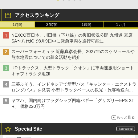
アクセスランキング
1時間
24時間
1週間
1カ月
NEXCO西日本、川田橋（下り線）の復旧状況公開 九州道 宮原
SA〜八代ICで8月9日中に緊急車両を通行可能に
スーパーフォーミュラ 近藤真彦会長、2027年のスケジュールや
熊本地震についての募金活動を紹介
UDトラックス、大型トラック「クオン」に車両運搬用ショート
キャブトラクタ追加
三菱ふそう、インドネシアで新型バス「キャンター・エクストラ
ロングバス」を発表 小型トラックベースの観光・旅客輸送向け
バス
ヤマハ、国内向けフラグシップ四輪バギー「グリズリーEPS XT-
R」 価格220万円
もっと見る
Special Site