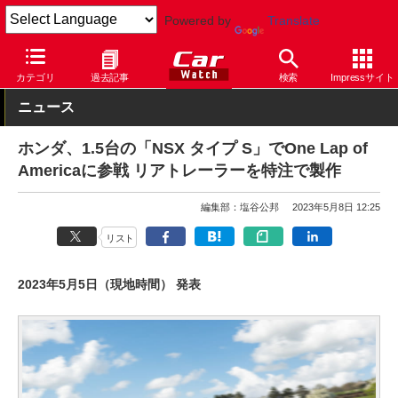
Powered by
Translate
Car Watch
自動車
ホンダ
NSX
カテゴリ
過去記事
検索
Impressサイト
ニュース
ホンダ、1.5台の「NSX タイプ S」でOne Lap of
Americaに参戦 リアトレーラーを特注で製作
編集部：塩谷公邦
2023年5月8日 12:25
リスト
2023年5月5日（現地時間） 発表