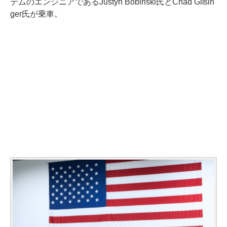
テムのエンジニアであるJustyn Bobinski氏とChad Gilsin
ger氏が乗車。