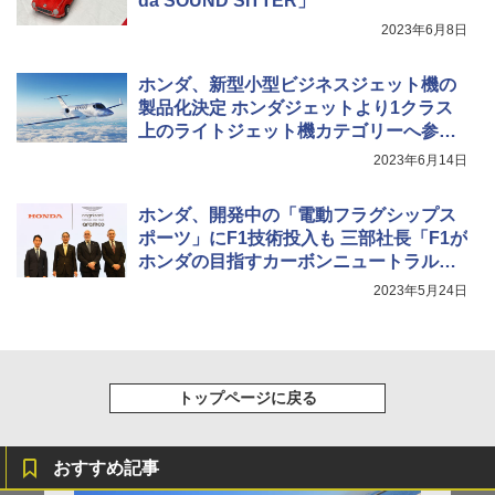
da SOUND SITTER」
2023年6月8日
ホンダ、新型小型ビジネスジェット機の
製品化決定 ホンダジェットより1クラス
上のライトジェット機カテゴリーへ参
入、2028年ごろFAA型式証明取得を目指
2023年6月14日
す
ホンダ、開発中の「電動フラグシップス
ポーツ」にF1技術投入も 三部社長「F1が
ホンダの目指すカーボンニュートラルの
方向性と合致」
2023年5月24日
トップページに戻る
おすすめ記事