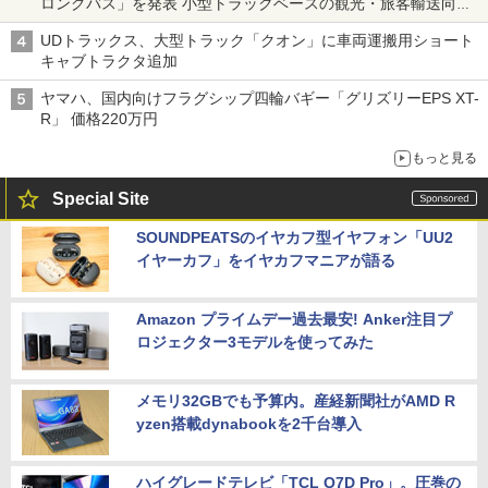
ロングバス」を発表 小型トラックベースの観光・旅客輸送向け
バス
UDトラックス、大型トラック「クオン」に車両運搬用ショート
キャブトラクタ追加
ヤマハ、国内向けフラグシップ四輪バギー「グリズリーEPS XT-
R」 価格220万円
もっと見る
Special Site
SOUNDPEATSのイヤカフ型イヤフォン「UU2
イヤーカフ」をイヤカフマニアが語る
Amazon プライムデー過去最安! Anker注目プ
ロジェクター3モデルを使ってみた
メモリ32GBでも予算内。産経新聞社がAMD R
yzen搭載dynabookを2千台導入
ハイグレードテレビ「TCL Q7D Pro」。圧巻の