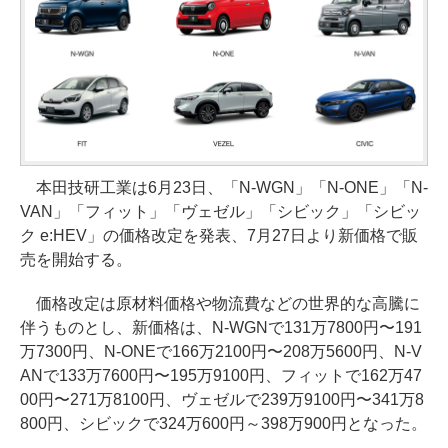
本田技研工業は6月23日、「N-WGN」「N-ONE」「N-
VAN」「フィット」「ヴェゼル」「シビック」「シビッ
ク e:HEV」の価格改定を発表、7月27日より新価格で販
売を開始する。
価格改定は原材料価格や物流費などの世界的な高騰に
伴うものとし、新価格は、N-WGNで131万7800円〜191
万7300円、N-ONEで166万2100円〜208万5600円、N-V
ANで133万7600円〜195万9100円、フィットで162万47
00円〜271万8100円、ヴェゼルで239万9100円〜341万8
800円、シビックで324万600円～398万900円となった。