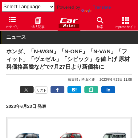
Powered by
Translate
Car Watch
自動車
ホンダ
N-WGN
カテゴリ
過去記事
検索
Impressサイト
ニュース
ホンダ、「N-WGN」「N-ONE」「N-VAN」「フ
ィット」「ヴェゼル」「シビック」を値上げ 原材
料価格高騰などで7月27日より新価格に
編集部：椿山和雄
2023年6月23日 11:08
リスト
2023年6月23日 発表