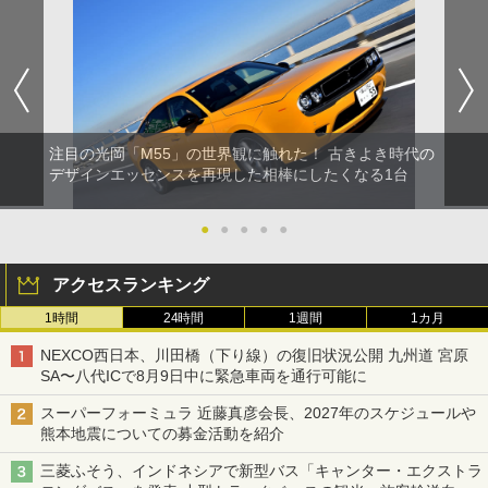
注目の光岡「M55」の世界観に触れた！ 古きよき時代の
デザインエッセンスを再現した相棒にしたくなる1台
●
●
●
●
●
アクセスランキング
1時間
24時間
1週間
1カ月
NEXCO西日本、川田橋（下り線）の復旧状況公開 九州道 宮原
SA〜八代ICで8月9日中に緊急車両を通行可能に
スーパーフォーミュラ 近藤真彦会長、2027年のスケジュールや
熊本地震についての募金活動を紹介
三菱ふそう、インドネシアで新型バス「キャンター・エクストラ