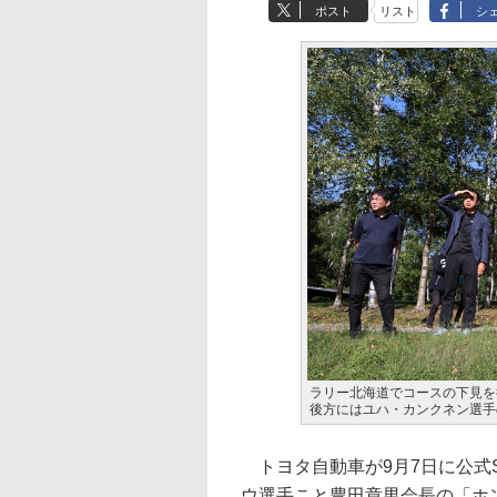
ポスト
リスト
シ
ラリー北海道でコースの下見を
後方にはユハ・カンクネン選手
トヨタ自動車が9月7日に公式SN
ウ選手こと豊田章男会長の「ホン