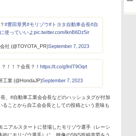
？
#豊田章男
#モリゾウ
#トヨタ自動車会長
#自
Mに使っていいよ
pic.twitter.com/IknB6Dz5ir
 (@TOYOTA_PR)
September 7, 2023
！？！！？会長？！
https://t.co/g9nIT9Oqrt
研工業 (@HondaJP)
September 7, 2023
長、#自動車工業会会長などのハッシュタグが付加
いることから自工会会長としての投稿という意味も
モニアルスタートに登場したモリゾウ選手（レーシ
本的にモリゾウ選手）に、映像のSNS投稿意図をう