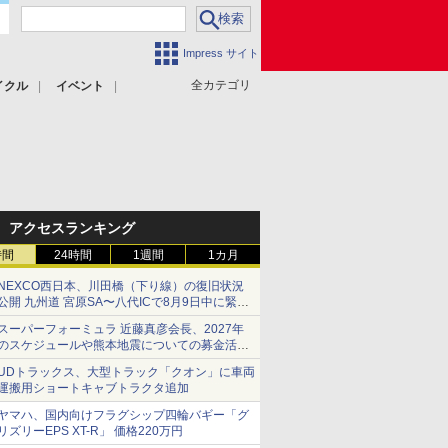
Impress サイト
全カテゴリ
イクル
イベント
アクセスランキング
時間
24時間
1週間
1カ月
NEXCO西日本、川田橋（下り線）の復旧状況
公開 九州道 宮原SA〜八代ICで8月9日中に緊急
車両を通行可能に
スーパーフォーミュラ 近藤真彦会長、2027年
のスケジュールや熊本地震についての募金活動
を紹介
UDトラックス、大型トラック「クオン」に車両
運搬用ショートキャブトラクタ追加
ヤマハ、国内向けフラグシップ四輪バギー「グ
リズリーEPS XT-R」 価格220万円