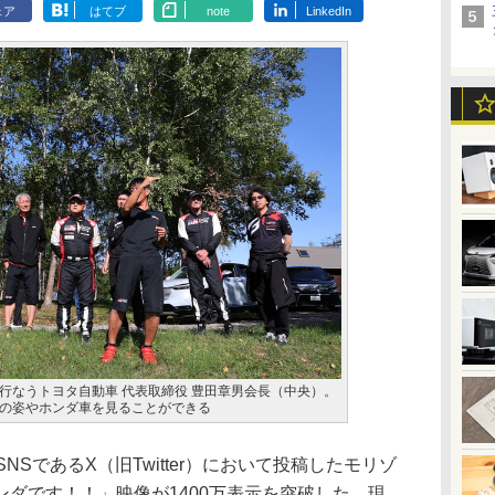
ェア
はてブ
note
LinkedIn
行なうトヨタ自動車 代表取締役 豊田章男会長（中央）。
の姿やホンダ車を見ることができる
SであるX（旧Twitter）において投稿したモリゾ
ダです！！」映像が1400万表示を突破した。現