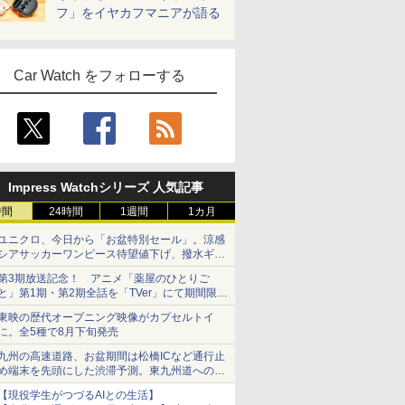
フ」をイヤカフマニアが語る
Car Watch をフォローする
Impress Watchシリーズ 人気記事
時間
24時間
1週間
1カ月
ユニクロ、今日から「お盆特別セール」。涼感
シアサッカーワンピース待望値下げ、撥水ギア
ショーツは1990円に
第3期放送記念！ アニメ「薬屋のひとりご
と」第1期・第2期全話を「TVer」にて期間限定
で順次無料配信開始
東映の歴代オープニング映像がカプセルトイ
に。全5種で8月下旬発売
九州の高速道路、お盆期間は松橋ICなど通行止
め端末を先頭にした渋滞予測。東九州道への迂
回は料金調整を実施
【現役学生がつづるAIとの生活】