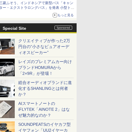
三菱ふそう、インドネシアで新型バス「キャン
ター・エクストラロングバス」を発表 小型トラ
ックベースの観光・旅客輸送向けバス
もっと見る
Special Site
クリエイティブが作った2万
円台の“小さなピュアオーデ
ィオスピーカー”
レイズのプレミアムカー向け
ブランドHOMURAから
「2×9R」が登場！
総合オーディオブランドに進
化するSHANLINGとは何者
か？
AIスマートノートの
iFLYTEK「AINOTE 2」はな
ぜ魅力的なのか？
SOUNDPEATSのイヤカフ型
イヤフォン「UU2イヤーカ