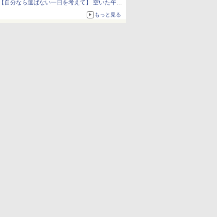
【自分なら選ばない一日を考えて】 空いた午後
をチャッピーに捧げたら、思わぬ絶景に出会っ
もっと見る
た話