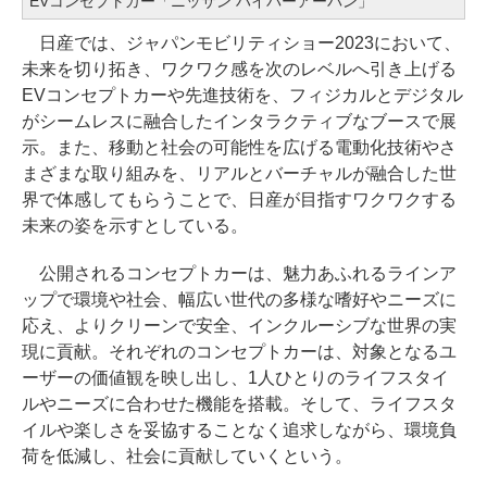
EVコンセプトカー「ニッサン ハイパーアーバン」
日産では、ジャパンモビリティショー2023において、
未来を切り拓き、ワクワク感を次のレベルへ引き上げる
EVコンセプトカーや先進技術を、フィジカルとデジタル
がシームレスに融合したインタラクティブなブースで展
示。また、移動と社会の可能性を広げる電動化技術やさ
まざまな取り組みを、リアルとバーチャルが融合した世
界で体感してもらうことで、日産が目指すワクワクする
未来の姿を示すとしている。
公開されるコンセプトカーは、魅力あふれるラインア
ップで環境や社会、幅広い世代の多様な嗜好やニーズに
応え、よりクリーンで安全、インクルーシブな世界の実
現に貢献。それぞれのコンセプトカーは、対象となるユ
ーザーの価値観を映し出し、1人ひとりのライフスタイ
ルやニーズに合わせた機能を搭載。そして、ライフスタ
イルや楽しさを妥協することなく追求しながら、環境負
荷を低減し、社会に貢献していくという。