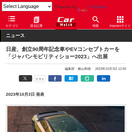
Powered by
Translate
Car Watch
イベント
ジャパンモビリティショー
2023
カテゴリ
過去記事
検索
Impressサイト
ニュース
日産、創立90周年記念車やEVコンセプトカーを
「ジャパンモビリティショー2023」へ出展
編集部：椿山和雄
2023年10月3日 12:50
リスト
2023年10月3日 発表