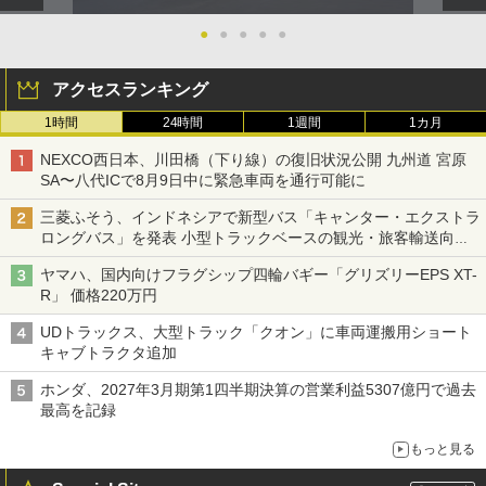
●
●
●
●
●
アクセスランキング
1時間
24時間
1週間
1カ月
NEXCO西日本、川田橋（下り線）の復旧状況公開 九州道 宮原
SA〜八代ICで8月9日中に緊急車両を通行可能に
三菱ふそう、インドネシアで新型バス「キャンター・エクストラ
ロングバス」を発表 小型トラックベースの観光・旅客輸送向け
バス
ヤマハ、国内向けフラグシップ四輪バギー「グリズリーEPS XT-
R」 価格220万円
UDトラックス、大型トラック「クオン」に車両運搬用ショート
キャブトラクタ追加
ホンダ、2027年3月期第1四半期決算の営業利益5307億円で過去
最高を記録
もっと見る