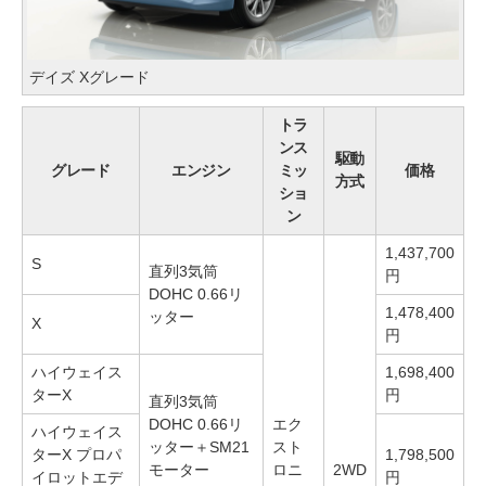
デイズ Xグレード
トラ
ンス
駆動
グレード
エンジン
ミッ
価格
方式
ショ
ン
1,437,700
S
直列3気筒
円
DOHC 0.66リ
1,478,400
ッター
X
円
ハイウェイス
1,698,400
ターX
円
直列3気筒
DOHC 0.66リ
エク
ハイウェイス
ッター＋SM21
スト
ターX プロパ
1,798,500
モーター
ロニ
2WD
イロットエデ
円