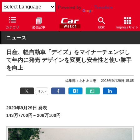
Powered by
Translate
Car Watch
自動車
日産
デイズ
カテゴリ
過去記事
検索
Impressサイト
ニュース
日産、軽自動車「デイズ」をマイナーチェンジし
て年内に発売 デザインを変更し安全性と使い勝手
を向上
編集部：北村友里恵
2023年9月29日 15:05
リスト
2023年9月29日 発表
143万7700円～208万100円