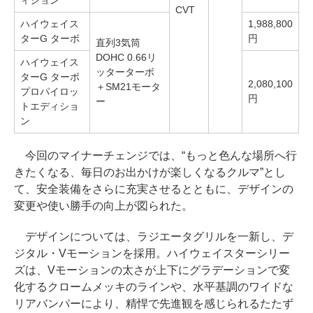
ィション
CVT
ハイウェイス
1,988,800
ターG ターボ
円
直列3気筒
DOHC 0.66リ
ハイウェイス
ッターターボ
ターG ターボ
2,080,100
＋SM21モータ
プロパイロッ
円
ー
トエディショ
ン
今回のマイナーチェンジでは、“もっと色んな場所へ行
きたくなる、毎日のお出かけが楽しくなるクルマ”とし
て、安全装備をさらに充実させるとともに、デザインの
変更や使い勝手の向上が図られた。
デザインについては、ラジエータグリルを一新し、デ
ジタル・Vモーションを採用。ハイウェイスターシリー
ズは、Vモーションの太さが上下にグラデーションで変
化するクロームメッキのラインや、水平基調のワイドな
リアバンパーにより、精悍で先進観を感じられるたたず