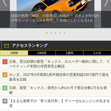
注目の光岡「M55」の世界観に触れた！ 古きよき時代の
デザインエッセンスを再現した相棒にしたくなる1台
●
●
●
●
●
アクセスランキング
1時間
24時間
1週間
1カ月
日産、受注好調の新型「キックス」のユーザー動向に関して、マ
ーケティング本部の寺西章氏が解説
ホンダ、2027年3月期第1四半期決算の営業利益5307億円で過去
最高を記録
日産、新型「キックス」発売から約1か月で受注台数1万台を突
破
【まるも亜希子の「寄り道日和」】ディーゼルエンジンの生きる
道