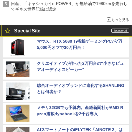
日産、「キャシュカイe-POWER」が無給油で1980kmを走行し
てギネス世界記録に認定
もっと見る
Special Site
マウス、RTX 5060 Ti搭載ゲーミングPCが7万
5,000円オフで30万円台！
クリエイティブが作った2万円台の“小さなピュ
アオーディオスピーカー”
総合オーディオブランドに進化するSHANLING
とは何者か？
メモリ32GBでも予算内。産経新聞社がAMD R
yzen搭載dynabookを2千台導入
AIスマートノートのiFLYTEK「AINOTE 2」は