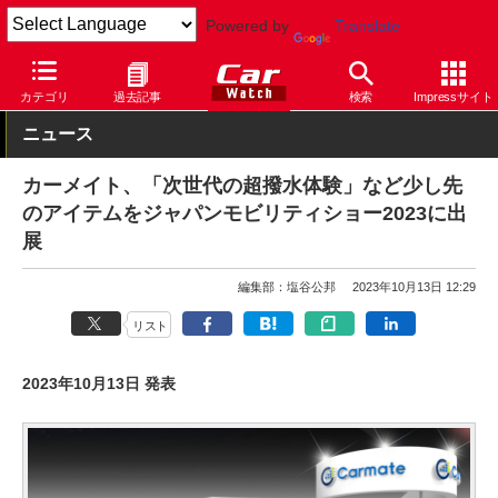
Powered by
Translate
Car Watch
イベント
ジャパンモビリティショー
2023
カテゴリ
過去記事
検索
Impressサイト
ニュース
カーメイト、「次世代の超撥水体験」など少し先
のアイテムをジャパンモビリティショー2023に出
展
編集部：塩谷公邦
2023年10月13日 12:29
リスト
2023年10月13日 発表