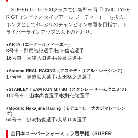
SUPER GT GT500クラスでは新型車両「CIVIC TYPE
R GT（シビック タイプアール ジーティー）」を投入、
ホンダとして4年ぶりのチャンピオン奪還を目指す。ド
ライバーラインアップは以下のとおり。
ARTA（エーアールティーエー）
8号車：野尻智紀選手/松下信治選手
16号車：大津弘樹選手/佐藤蓮選手
Astemo REAL RACING（アステモ・リアル・レーシング）
17号車：塚越広大選手/太田格之進選手
STANLEY TEAM KUNIMITSU（スタンレー チームクニミツ）
100号車：山本尚貴選手/牧野任祐選手
Modulo Nakajima Racing（モデューロ・ナカジマレーシン
グ）
64号車：伊沢拓也選手/大草りき選手
全日本スーパーフォーミュラ選手権（SUPER