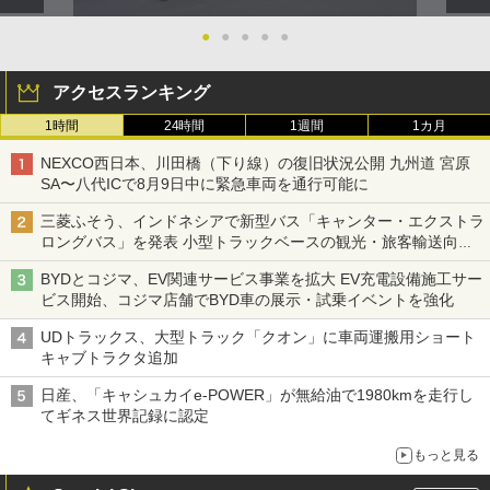
●
●
●
●
●
アクセスランキング
1時間
24時間
1週間
1カ月
NEXCO西日本、川田橋（下り線）の復旧状況公開 九州道 宮原
SA〜八代ICで8月9日中に緊急車両を通行可能に
三菱ふそう、インドネシアで新型バス「キャンター・エクストラ
ロングバス」を発表 小型トラックベースの観光・旅客輸送向け
バス
BYDとコジマ、EV関連サービス事業を拡大 EV充電設備施工サー
ビス開始、コジマ店舗でBYD車の展示・試乗イベントを強化
UDトラックス、大型トラック「クオン」に車両運搬用ショート
キャブトラクタ追加
日産、「キャシュカイe-POWER」が無給油で1980kmを走行し
てギネス世界記録に認定
もっと見る