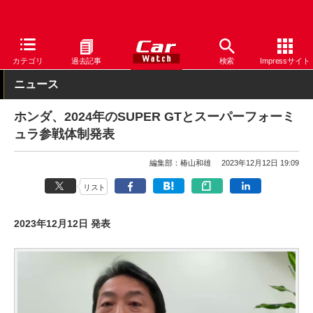
Car Watch
自動車
ホンダ
カテゴリ
過去記事
検索
Impressサイト
ニュース
ホンダ、2024年のSUPER GTとスーパーフォーミ
ュラ参戦体制発表
編集部：椿山和雄
2023年12月12日 19:09
リスト
2023年12月12日 発表