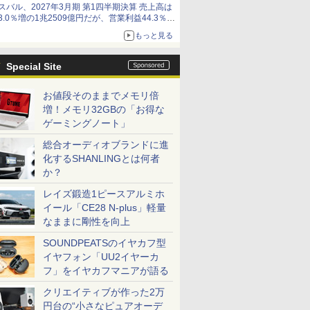
スバル、2027年3月期 第1四半期決算 売上高は
3.0％増の1兆2509億円だが、営業利益44.3％減
の426億円、当期利益10.3％減の492億円で増収
もっと見る
減益
Special Site
お値段そのままでメモリ倍
増！メモリ32GBの「お得な
ゲーミングノート」
総合オーディオブランドに進
化するSHANLINGとは何者
か？
レイズ鍛造1ピースアルミホ
イール「CE28 N-plus」軽量
なままに剛性を向上
SOUNDPEATSのイヤカフ型
イヤフォン「UU2イヤーカ
フ」をイヤカフマニアが語る
クリエイティブが作った2万
円台の“小さなピュアオーデ