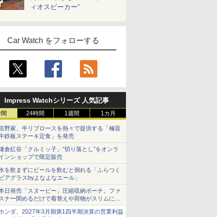
ィオスピーカー”
Car Watch をフォローする
Impress Watchシリーズ 人気記事
時間
24時間
1週間
1カ月
吉野家、牛リブロースを熱々で提供する「極旨
牛鉄板ステーキ定食」を発売
鎌倉紅谷「クルミッ子」“切り落とし”をオンラ
インショップで限定販売
水を飲まずにビールを飲むと倒れる「ふらつく
ビアグラスbyよなよなエール」
本日発売「スヌーピー」圧縮収納ポーチ。ファ
スナー閉めるだけで着替えや荷物がスリムにま
とまる
ホンダ、2027年3月期第1四半期決算の営業利益