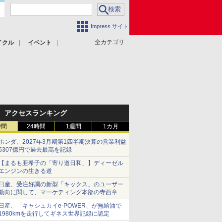
Impress サイト
全カテゴリ
イクル
イベント
アクセスランキング
時間
24時間
1週間
1カ月
ホンダ、2027年3月期第1四半期決算の営業利益
5307億円で過去最高を記録
【まるも亜希子の「寄り道日和」】ディーゼル
エンジンの生きる道
日産、受注好調の新型「キックス」のユーザー
動向に関して、マーケティング本部の寺西章氏
が解説
日産、「キャシュカイe-POWER」が無給油で
1980kmを走行してギネス世界記録に認定