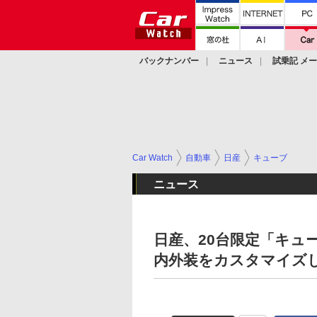
バックナンバー
ニュース
試乗記 メ
カスタム
Car Watch
自動車
日産
キューブ
ニュース
日産、20台限定「キュ
内外装をカスタマイズ