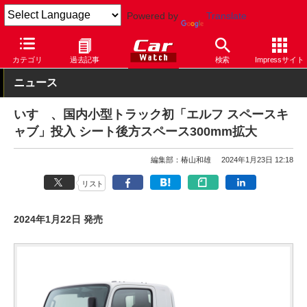
Powered by
Translate
Car Watch
自動車
いすゞ
カテゴリ
過去記事
検索
Impressサイト
ニュース
いすゞ、国内小型トラック初「エルフ スペースキ
ャブ」投入 シート後方スペース300mm拡大
編集部：椿山和雄
2024年1月23日 12:18
リスト
2024年1月22日 発売