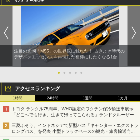
注目の光岡「M55」の世界観に触れた！ 古きよき時代の
デザインエッセンスを再現した相棒にしたくなる1台
●
●
●
●
●
アクセスランキング
1時間
24時間
1週間
1カ月
トヨタ ランクル75周年、WHO認定のワクチン保冷輸送車展示
「どこへでも行き、生きて帰ってこられる」ランドクルーザーで
命をつなぐ
三菱ふそう、インドネシアで新型バス「キャンター・エクストラ
ロングバス」を発表 小型トラックベースの観光・旅客輸送向け
バス