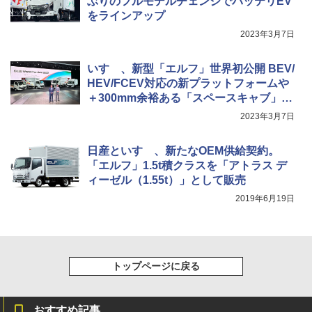
ぶりのフルモデルチェンジでバッテリEV
をラインアップ
2023年3月7日
いすゞ、新型「エルフ」世界初公開 BEV/
HEV/FCEV対応の新プラットフォームや
＋300mm余裕ある「スペースキャブ」な
ど“選べる自由”を提供
2023年3月7日
日産といすゞ、新たなOEM供給契約。
「エルフ」1.5t積クラスを「アトラス デ
ィーゼル（1.55t）」として販売
2019年6月19日
トップページに戻る
おすすめ記事