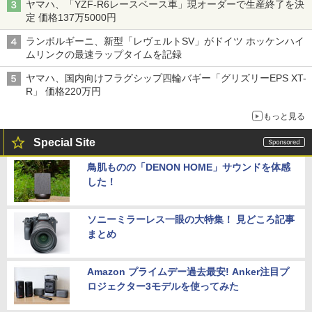
ヤマハ、「YZF-R6レースベース車」現オーダーで生産終了を決
定 価格137万5000円
ランボルギーニ、新型「レヴェルトSV」がドイツ ホッケンハイ
ムリンクの最速ラップタイムを記録
ヤマハ、国内向けフラグシップ四輪バギー「グリズリーEPS XT-
R」 価格220万円
もっと見る
Special Site
鳥肌ものの「DENON HOME」サウンドを体感
した！
ソニーミラーレス一眼の大特集！ 見どころ記事
まとめ
Amazon プライムデー過去最安! Anker注目プ
ロジェクター3モデルを使ってみた