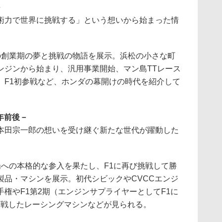
－
術力で世界に挑戦する」という想いから始まった情
創業期の夢と挑戦の物語を展示。浜松の小さな町
ンジンから始まり、汎用事業開始、マン島TTレース
、F1初参戦など、ホンダの幕開けの時代を紹介して
5年前後－
本田宗一郎の想いを受け継ぐ新たな世代が躍動した
への本格的な参入を果たし、F1に再び挑戦して勝
製品・マシンを展示。初代シビックやCVCCエンジ
権やF1第2期（エンジンサプライヤーとしてF1に
）に参戦したレーシングマシンなどが見られる。