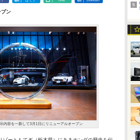
ェア
はてブ
note
LinkedIn
ープン
示内容を一新して3月1日にリニューアルオープン
ゾートもてぎ（栃木県）にあるホンダの歴史を伝