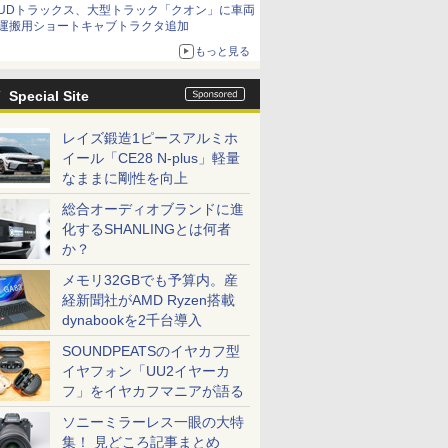
UDトラックス、大型トラック「クオン」に車両
運搬用ショートキャブトラクタ追加
もっと見る
Special Site
レイズ鍛造1ピースアルミホ
イール「CE28 N-plus」軽量
なままに剛性を向上
総合オーディオブランドに進
化するSHANLINGとは何者
か？
メモリ32GBでも予算内。産
経新聞社がAMD Ryzen搭載
dynabookを2千台導入
SOUNDPEATSのイヤカフ型
イヤフォン「UU2イヤーカ
フ」をイヤカフマニアが語る
ソニーミラーレス一眼の大特
集！ 見どころ記事まとめ