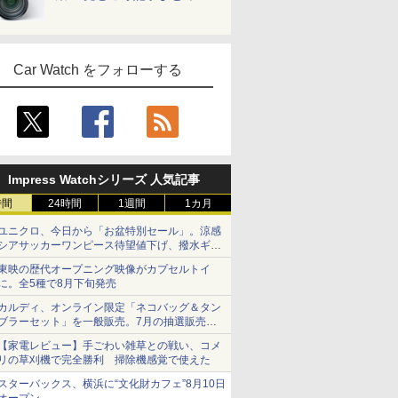
Car Watch をフォローする
Impress Watchシリーズ 人気記事
時間
24時間
1週間
1カ月
ユニクロ、今日から「お盆特別セール」。涼感
シアサッカーワンピース待望値下げ、撥水ギア
ショーツは1990円に
東映の歴代オープニング映像がカプセルトイ
に。全5種で8月下旬発売
カルディ、オンライン限定「ネコバッグ＆タン
ブラーセット」を一般販売。7月の抽選販売の
当選無効分
【家電レビュー】手ごわい雑草との戦い、コメ
リの草刈機で完全勝利 掃除機感覚で使えた
スターバックス、横浜に“文化財カフェ”8月10日