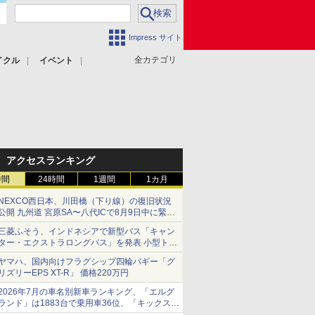
Impress サイト
全カテゴリ
イクル
イベント
アクセスランキング
時間
24時間
1週間
1カ月
NEXCO西日本、川田橋（下り線）の復旧状況
公開 九州道 宮原SA〜八代ICで8月9日中に緊急
車両を通行可能に
三菱ふそう、インドネシアで新型バス「キャン
ター・エクストラロングバス」を発表 小型トラ
ックベースの観光・旅客輸送向けバス
ヤマハ、国内向けフラグシップ四輪バギー「グ
リズリーEPS XT-R」 価格220万円
2026年7月の車名別新車ランキング、「エルグ
ランド」は1883台で乗用車36位、「キックス」
は2591台で27位に