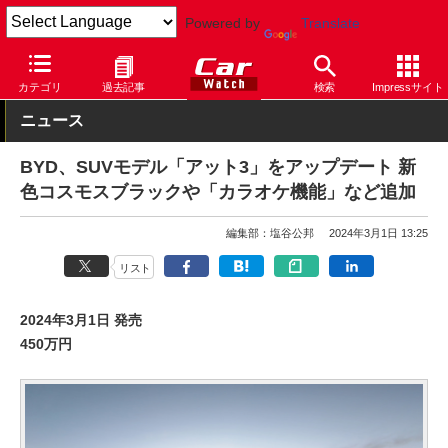
Powered by
Translate
Car Watch
自動車
BYD
ATTO 3
カテゴリ
過去記事
検索
Impressサイト
ニュース
BYD、SUVモデル「アット3」をアップデート 新
色コスモスブラックや「カラオケ機能」など追加
編集部：塩谷公邦
2024年3月1日 13:25
リスト
2024年3月1日 発売
450万円