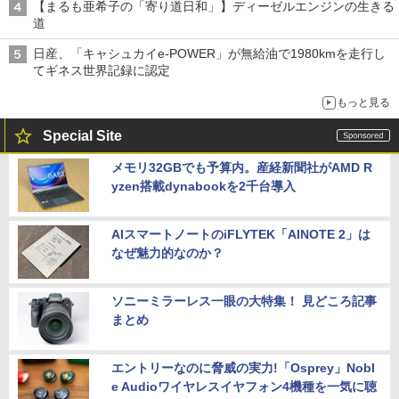
【まるも亜希子の「寄り道日和」】ディーゼルエンジンの生きる
道
日産、「キャシュカイe-POWER」が無給油で1980kmを走行し
てギネス世界記録に認定
もっと見る
Special Site
メモリ32GBでも予算内。産経新聞社がAMD R
yzen搭載dynabookを2千台導入
AIスマートノートのiFLYTEK「AINOTE 2」は
なぜ魅力的なのか？
ソニーミラーレス一眼の大特集！ 見どころ記事
まとめ
エントリーなのに脅威の実力!「Osprey」Nobl
e Audioワイヤレスイヤフォン4機種を一気に聴