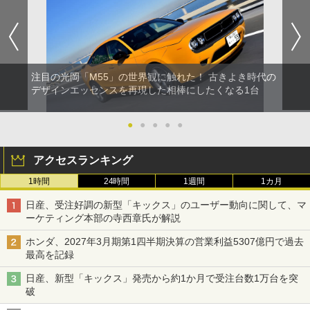
注目の光岡「M55」の世界観に触れた！ 古きよき時代の
デザインエッセンスを再現した相棒にしたくなる1台
●
●
●
●
●
アクセスランキング
1時間
24時間
1週間
1カ月
日産、受注好調の新型「キックス」のユーザー動向に関して、マ
ーケティング本部の寺西章氏が解説
ホンダ、2027年3月期第1四半期決算の営業利益5307億円で過去
最高を記録
日産、新型「キックス」発売から約1か月で受注台数1万台を突
破