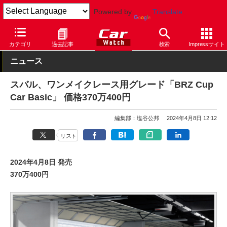
Powered by
Translate
Car Watch
自動車
スバル
BRZ
カテゴリ
過去記事
検索
Impressサイト
ニュース
スバル、ワンメイクレース用グレード「BRZ Cup
Car Basic」 価格370万400円
編集部：塩谷公邦
2024年4月8日 12:12
リスト
2024年4月8日 発売
370万400円