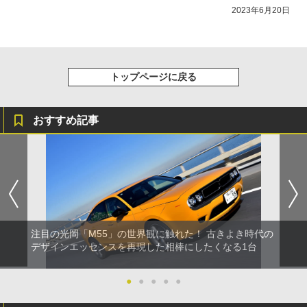
2023年6月20日
トップページに戻る
おすすめ記事
注目の光岡「M55」の世界観に触れた！ 古きよき時代の
デザインエッセンスを再現した相棒にしたくなる1台
●
●
●
●
●