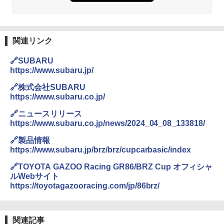
関連リンク
🔗SUBARU
https://www.subaru.jp/
🔗株式会社SUBARU
https://www.subaru.co.jp/
🔗ニュースリリース
https://www.subaru.co.jp/news/2024_04_08_133818/
🔗製品情報
https://www.subaru.jp/brz/brz/cupcarbasic/index
🔗TOYOTA GAZOO Racing GR86/BRZ Cup オフィシャ
ルWebサイト
https://toyotagazooracing.com/jp/86brz/
関連記事