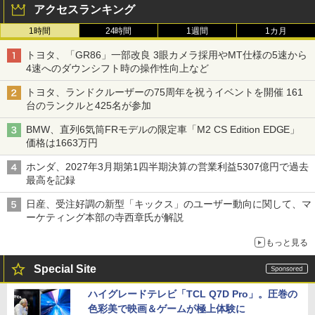
アクセスランキング
1時間
24時間
1週間
1カ月
トヨタ、「GR86」一部改良 3眼カメラ採用やMT仕様の5速から
4速へのダウンシフト時の操作性向上など
トヨタ、ランドクルーザーの75周年を祝うイベントを開催 161
台のランクルと425名が参加
BMW、直列6気筒FRモデルの限定車「M2 CS Edition EDGE」
価格は1663万円
ホンダ、2027年3月期第1四半期決算の営業利益5307億円で過去
最高を記録
日産、受注好調の新型「キックス」のユーザー動向に関して、マ
ーケティング本部の寺西章氏が解説
もっと見る
Special Site
ハイグレードテレビ「TCL Q7D Pro」。圧巻の
色彩美で映画＆ゲームが極上体験に