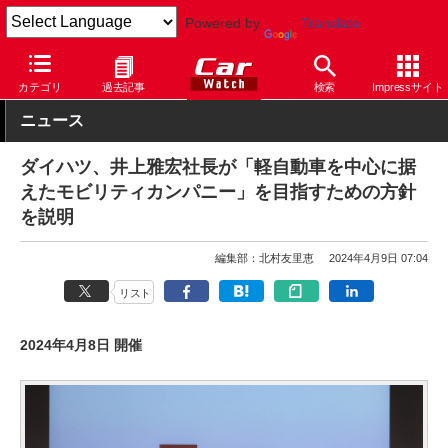
Powered by
Translate
Car Watch
自動車
ダイハツ
カテゴリ
過去記事
検索
Impressサイト
ニュース
ダイハツ、井上雅宏社長が「軽自動車を中心に据
えたモビリティカンパニー」を目指すための方針
を説明
編集部：北村友里恵
2024年4月9日 07:04
リスト
2024年4月8日 開催