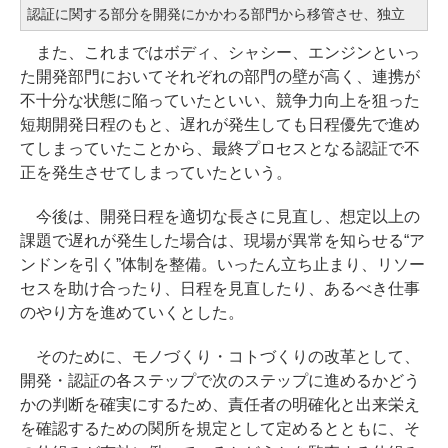
認証に関する部分を開発にかかわる部門から移管させ、独立
また、これまではボディ、シャシー、エンジンといっ
た開発部門においてそれぞれの部門の壁が高く、連携が
不十分な状態に陥っていたといい、競争力向上を狙った
短期開発日程のもと、遅れが発生しても日程優先で進め
てしまっていたことから、最終プロセスとなる認証で不
正を発生させてしまっていたという。
今後は、開発日程を適切な長さに見直し、想定以上の
課題で遅れが発生した場合は、現場が異常を知らせる“ア
ンドンを引く”体制を整備。いったん立ち止まり、リソー
セスを助け合ったり、日程を見直したり、あるべき仕事
のやり方を進めていくとした。
そのために、モノづくり・コトづくりの改革として、
開発・認証の各ステップで次のステップに進めるかどう
かの判断を確実にするため、責任者の明確化と出来栄え
を確認するための関所を規定として定めるとともに、そ