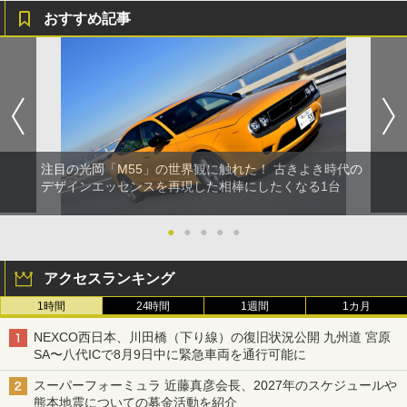
おすすめ記事
注目の光岡「M55」の世界観に触れた！ 古きよき時代の
デザインエッセンスを再現した相棒にしたくなる1台
●
●
●
●
●
アクセスランキング
1時間
24時間
1週間
1カ月
NEXCO西日本、川田橋（下り線）の復旧状況公開 九州道 宮原
SA〜八代ICで8月9日中に緊急車両を通行可能に
スーパーフォーミュラ 近藤真彦会長、2027年のスケジュールや
熊本地震についての募金活動を紹介