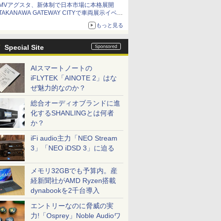
MVアグスタ、新体制で日本市場に本格展開
TAKANAWA GATEWAY CITYで車両展示イベン
ト開催
もっと見る
Special Site
AIスマートノートの
iFLYTEK「AINOTE 2」はな
ぜ魅力的なのか？
総合オーディオブランドに進
化するSHANLINGとは何者
か？
iFi audio主力「NEO Stream
3」「NEO iDSD 3」に迫る
メモリ32GBでも予算内。産
経新聞社がAMD Ryzen搭載
dynabookを2千台導入
エントリーなのに脅威の実
力!「Osprey」Noble Audioワ