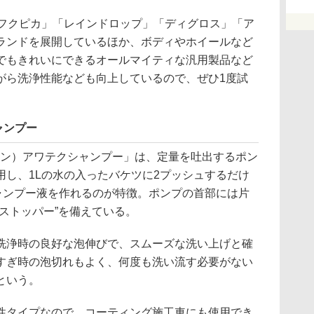
フクピカ」「レインドロップ」「ディグロス」「ア
ランドを展開しているほか、ボディやホイールなど
でもきれいにできるオールマイティな汎用製品など
がら洗浄性能なども向上しているので、ぜひ1度試
ャンプー
ネン）アワテクシャンプー」は、定量を吐出するポン
採用し、1Lの水の入ったバケツに2プッシュするだけ
シャンプー液を作れるのが特徴。ポンプの首部には片
ストッパー”を備えている。
浄時の良好な泡伸びで、スムーズな洗い上げと確
すぎ時の泡切れもよく、何度も洗い流す必要がない
という。
タイプなので、コーティング施工車にも使用でき