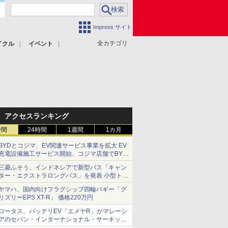
Impress サイト
全カテゴリ
イクル
イベント
アクセスランキング
時間
24時間
1週間
1カ月
BYDとコジマ、EV関連サービス事業を拡大 EV
充電設備施工サービス開始、コジマ店舗でBYD
車の展示・試乗イベントを強化
三菱ふそう、インドネシアで新型バス「キャン
ター・エクストラロングバス」を発表 小型トラ
ックベースの観光・旅客輸送向けバス
ヤマハ、国内向けフラグシップ四輪バギー「グ
リズリーEPS XT-R」 価格220万円
ロータス、バッテリEV「エメヤR」がマレーシ
アのセパン・インターナショナル・サーキット
のBEV最速タイムを樹立