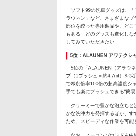
ソフト99の洗車グッズは、「
ラウネン」など、さまざまなブ
部位を絞った専用製品や、どこ
もある。どのグッズも進化しな
してみていただきたい。
5位：ALAUNEN アワテクシ
5位の「ALAUNEN（アラウ
プ（1プッシュ＝約4.7ml）を
で希釈倍率100倍の超高濃度
手でも楽にプッシュできる“簡易
クリーミーで豊かな泡立ちと洗
かな洗浄力を発揮するほか、す
ため、スピーディな作業を可能
なお、ノーコンパウンド＆中性