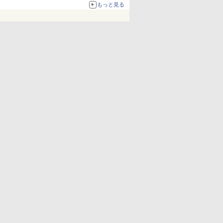
化、Windows 10/11、「Chrome」も走り回
もっと見る
る。復活記念で2026年末まで500円