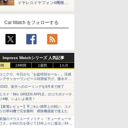
イヤレスイヤフォン4機種を
一気に聴く
Car Watch をフォローする
Impress Watchシリーズ 人気記事
時間
24時間
1週間
1カ月
ユニクロ、今日から「お盆特別セール」。涼感
シアサッカーワンピース待望値下げ、撥水ギア
ショーツは1990円に
KDDI、楽天へのローミングを9月末で終了
ミスド「Mrs. GREEN APPLE」のコラボドーナ
ツ4種、いよいよ発売！
【家電レビュー】手ごわい雑草との戦い、コメ
リの草刈機で完全勝利 掃除機感覚で使えた
老舗のマウスユーティリティ「チューチューマ
ウス」がAIの力を借りて15年ぶりに復活／64bit