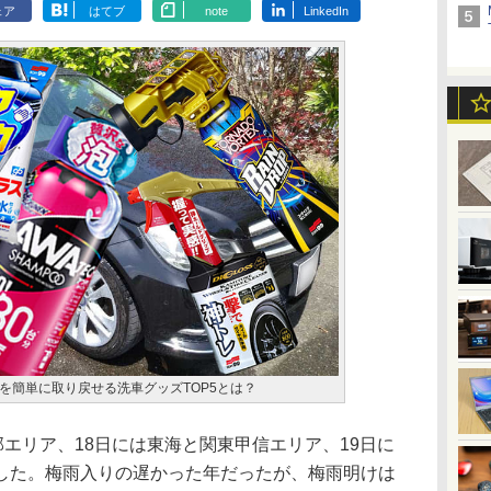
ェア
はてブ
note
LinkedIn
を簡単に取り戻せる洗車グッズTOP5とは？
エリア、18日には東海と関東甲信エリア、19日に
した。梅雨入りの遅かった年だったが、梅雨明けは