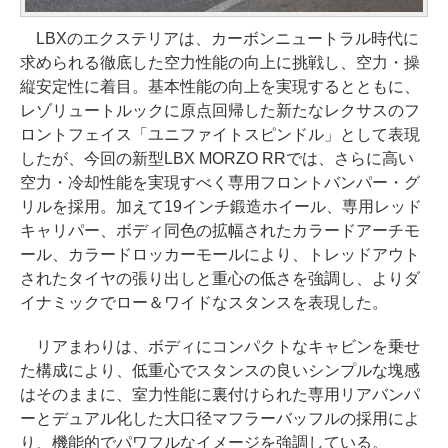
LBXのエクステリアは、カーボンニュートラル時代に
求められる徹底した空力性能の向上に挑戦し、空力・操
縦安定性に着目。基本性能の向上を実現するとともに、
レゾリュートルックに原点回帰した新たなレクサスのフ
ロントフェイス「ユニファイトスピンドル」として表現
したが、今回の新型LBX MORZO RRでは、さらに高い
空力・冷却性能を実現すべく専用フロントバンパー・グ
リルを採用。加えて19インチ鍛造ホイール、専用レッド
キャリパー、ボディ同色の拡幅されたカラードアーチモ
ール、カラードロッカーモールにより、トレッドアウト
されたタイヤの張り出しと重心の低さを強調し、よりダ
イナミックでロー＆ワイドなスタンスを表現した。
リアまわりは、ボディにコンパクトなキャビンを乗せ
た構成により、低重心でスタンスの良いシンプルな塊感
はそのままに、室力性能に裏付けられた専用リアバンパ
ーとデュアル化した大口径マフラーバッフルの採用によ
り、機能的でパワフルなイメージを強調している。