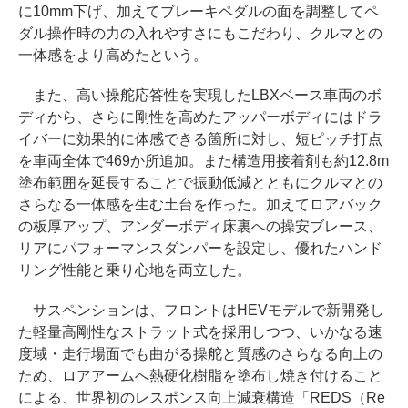
に10mm下げ、加えてブレーキペダルの面を調整してペ
ダル操作時の力の入れやすさにもこだわり、クルマとの
一体感をより高めたという。
また、高い操舵応答性を実現したLBXベース車両のボ
ディから、さらに剛性を高めたアッパーボディにはドラ
イバーに効果的に体感できる箇所に対し、短ピッチ打点
を車両全体で469か所追加。また構造用接着剤も約12.8m
塗布範囲を延長することで振動低減とともにクルマとの
さらなる一体感を生む土台を作った。加えてロアバック
の板厚アップ、アンダーボディ床裏への操安ブレース、
リアにパフォーマンスダンパーを設定し、優れたハンド
リング性能と乗り心地を両立した。
サスペンションは、フロントはHEVモデルで新開発し
た軽量高剛性なストラット式を採用しつつ、いかなる速
度域・走行場面でも曲がる操舵と質感のさらなる向上の
ため、ロアアームへ熱硬化樹脂を塗布し焼き付けること
による、世界初のレスポンス向上減衰構造「REDS（Re