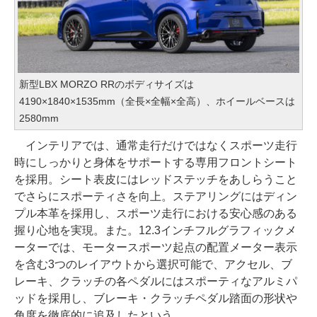
新型LBX MORZO RRのボディサイズは
4190×1840×1535mm（全長×全幅×全高）、ホイールベースは
2580mm
インテリアでは、通常走行だけではなくスポーツ走行
時にしっかりと身体をサポートする専用フロントシート
を採用。シート表皮にはレッドステッチをあしらうこと
でさらにスポーティさを向上。ステアリングにはディン
プル本革を採用し、スポーツ走行における安心感のある
握り心地を実現。また。12.3インチフルグラフィックメ
ーターでは、モータースポーツ起点の配置メーター表示
を含む3つのレイアウトから選択可能で、アクセル、ブ
レーキ、クラッチの各ペダルにはスポーティなアルミパ
ッドを採用し、ブレーキ・クラッチペダル踏面の形状や
角度を徹底的に追及したという。