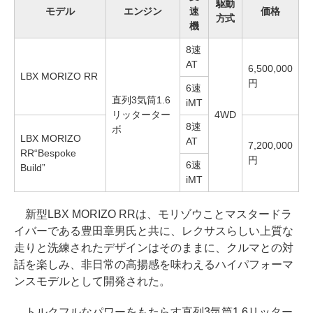
駆動
モデル
エンジン
速
価格
方式
機
8速
AT
6,500,000
LBX MORIZO RR
円
6速
直列3気筒1.6
iMT
リッターター
4WD
8速
ボ
LBX MORIZO
AT
7,200,000
RR“Bespoke
円
6速
Build”
iMT
新型LBX MORIZO RRは、モリゾウことマスタードラ
イバーである豊田章男氏と共に、レクサスらしい上質な
走りと洗練されたデザインはそのままに、クルマとの対
話を楽しみ、非日常の高揚感を味わえるハイパフォーマ
ンスモデルとして開発された。
トルクフルなパワーをもたらす直列3気筒1.6リッター