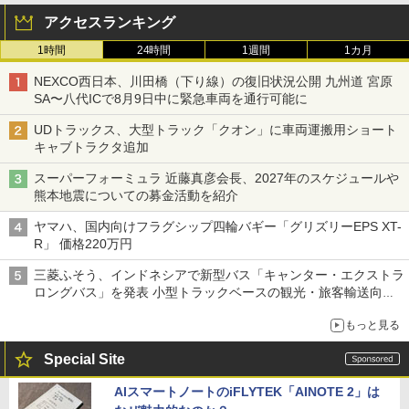
アクセスランキング
1時間
24時間
1週間
1カ月
NEXCO西日本、川田橋（下り線）の復旧状況公開 九州道 宮原
SA〜八代ICで8月9日中に緊急車両を通行可能に
UDトラックス、大型トラック「クオン」に車両運搬用ショート
キャブトラクタ追加
スーパーフォーミュラ 近藤真彦会長、2027年のスケジュールや
熊本地震についての募金活動を紹介
ヤマハ、国内向けフラグシップ四輪バギー「グリズリーEPS XT-
R」 価格220万円
三菱ふそう、インドネシアで新型バス「キャンター・エクストラ
ロングバス」を発表 小型トラックベースの観光・旅客輸送向け
バス
もっと見る
Special Site
AIスマートノートのiFLYTEK「AINOTE 2」は