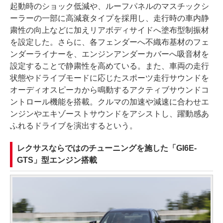
起動時のショック低減や、ルーフパネルのマスチックシ
ーラーの一部に高減衰タイプを採用し、走行時の車内静
粛性の向上などに加えリアボディサイドへ塗布型制振材
を設定した。さらに、各フェンダーへ不織布基材のフェ
ンダーライナーを、エンジンアンダーカバーへ吸音材を
設定することで静粛性を高めている。また、車両の走行
状態やドライブモードに応じたスポーツ走行サウンドを
オーディオスピーカから鳴動するアクティブサウンドコ
ントロール機能を搭載。クルマの加速や減速に合わせエ
ンジンやエキゾーストサウンドをアシストし、躍動感あ
ふれるドライブを演出するという。
レクサスならではのチューニングを施した「GI6E-
GTS」型エンジン搭載