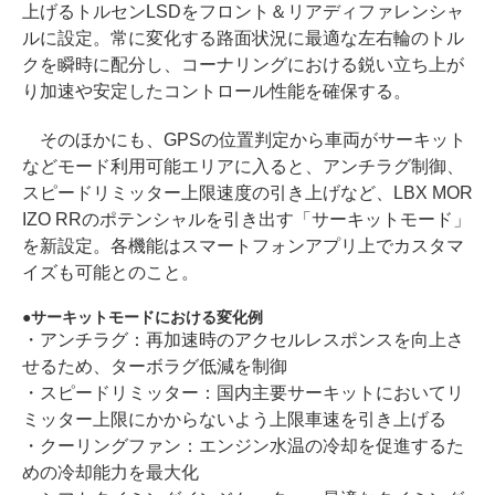
上げるトルセンLSDをフロント＆リアディファレンシャ
ルに設定。常に変化する路面状況に最適な左右輪のトル
クを瞬時に配分し、コーナリングにおける鋭い立ち上が
り加速や安定したコントロール性能を確保する。
そのほかにも、GPSの位置判定から車両がサーキット
などモード利用可能エリアに入ると、アンチラグ制御、
スピードリミッター上限速度の引き上げなど、LBX MOR
IZO RRのポテンシャルを引き出す「サーキットモード」
を新設定。各機能はスマートフォンアプリ上でカスタマ
イズも可能とのこと。
サーキットモードにおける変化例
・アンチラグ：再加速時のアクセルレスポンスを向上さ
せるため、ターボラグ低減を制御
・スピードリミッター：国内主要サーキットにおいてリ
ミッター上限にかからないよう上限車速を引き上げる
・クーリングファン：エンジン水温の冷却を促進するた
めの冷却能力を最大化