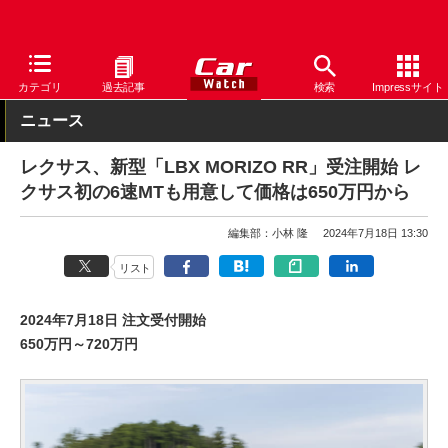
Car Watch
自動車
レクサス
LBX
カテゴリ
過去記事
検索
Impressサイト
ニュース
レクサス、新型「LBX MORIZO RR」受注開始 レ
クサス初の6速MTも用意して価格は650万円から
編集部：小林 隆
2024年7月18日 13:30
リスト
2024年7月18日 注文受付開始
650万円～720万円