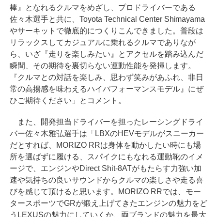
棒』となれるクルマをめざし、プロドライバーである
佐々木選手と共に、Toyota Technical Center Shimayama
やサーキットで徹底的につくりこんできました。普段は
リラックスしてカジュアルに乗れるクルマでありなが
ら、いざ『走りを楽しみたい』とアクセルを踏み込んだ
瞬間、その期待を裏切らない運動性能を発揮します。
『クルマとの対話を楽しみ、思わず笑みがあふれ、非日
常の高揚感を味わえるハイパフォーマンスモデル』にぜ
ひご期待ください」とコメント。
また、開発担当ドライバーを担ったレーシングドライ
バー佐々木雅弘選手は「LBXのHEVモデルがスニーカー
だとすれば、MORIZO RRは身体を動かしたい時にも場
所を選ばずに履ける、スパイクにもなれる運動靴のイメ
ージで、エンジンやDirect Shit-8ATがもたらす力強い加
速や気持ちの良いサウンドからクルマの楽しさや走る喜
びを感じて頂けると思います。MORIZO RRでは、モー
タースポーツでGRが鍛え上げてきたエンジンの魅力をど
うLEXUSの魅力にしていくか、両ブランドの魅力を最大