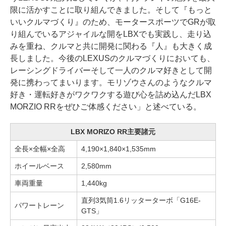
限に活かすことに取り組んできました。そして『もっと
いいクルマづくり』のため、モータースポーツでGRが取
り組んでいるアジャイルな開をLBXでも実践し、走り込
みを重ね、クルマと共に開発に関わる『人』も大きく成
長しました。今後のLEXUSのクルマづくりにおいても、
レーシングドライバーそして一人のクルマ好きとして開
発に携わってまいります。モリゾウさんのようなクルマ
好き・運転好きがワクワクする遊び心を詰め込んだLBX
MORZIO RRをぜひご体感ください」と述べている。
LBX MORIZO RR主要諸元
全長×全幅×全高
4,190×1,840×1,535mm
ホイールベース
2,580mm
車両重量
1,440kg
直列3気筒1.6リッターターボ「G16E-
パワートレーン
GTS」