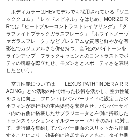
ボディカラーはHEVモデルでも採用されている「ソニ
ッククロム」「レッドスピネル」をはじめ、MORIZO R
Rでは「ヒートブルーコントラストレイヤリング」「グ
ラファイトブラックガラスフレーク」「ホワイトノーヴ
ァガラスフレーク」などプレミアムな質感と鮮やかな有
彩色でカジュアルさも併せ持つ、全5色のバイトーンを
ラインアップ。ブラックキャビンとのコントラストでボ
ティの塊感を際立たせ、モダンさとスポーティさを表現
したという。
空力性能については、「LEXUS PATHFINDER AIR R
ACING」との活動の中で培った技術を活かし、空力性能
をさらに向上。フロントはバンパーサイドに設定した水
平フィンが走行中の車両姿勢を安定させ、バンパーサイ
ド内の右側に搭載したサブラジエータと左側に搭載した
トランスミッションオイルクーラー（AT車のみ）に対し
て、走行風を集約してバンパー側面のスリットから排風
することにより、効果的に冷却するとともに、タイヤ側