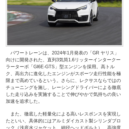
パワートレーンは、2024年1月発表の「GR ヤリス」
向けに開発された、直列3気筒1.6リッターインタークー
ラーターボ「GI6E-GTS」型エンジンを採用。高トル
ク、高出力に進化したエンジンがスポーツ走行性能を極
限まで高めているという。さらに、レクサスならではの
チューニングを施し、レーシングドライバーによる徹底
した走り込みを実施することで伸びやかで気持ちの良い
加速を追求した。
また、徹底した軽量化による高いレスポンスを実現し
たといい、具体的にはアルミダイカスト製シリンダブロ
ック（浅底水ジャケット、細径ヘッドボルト）、高強度