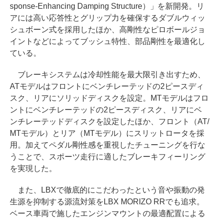
sponse-Enhancing Damping Structure）」を新開発。リ
アには高い応答性とグリップ力を確保するダブルウィッ
シュボーン式を採用したほか、高剛性なピロボールジョ
イントなどによってブッシュ特性、部品剛性を最適化し
ている。
ブレーキシステムは冷却性能を最大限引き出すため、
ATモデルはフロントにベンチレーテッドの2ピースディ
スク、リアにソリッドディスクを設定。MTモデルはフロ
ントにベンチレーテッドの2ピースディスク、リアにベ
ンチレーテッドディスクを設定したほか、フロント（AT/
MTモデル）とリア（MTモデル）にスリットロータを採
用。加えてペダル剛性感を重視したチューニングを行な
うことで、スポーツ走行に適したブレーキフィーリング
を実現した。
また、LBXで徹底的にこだわったという音や振動の発
生源を抑制する源流対策をLBX MORIZO RRでも追求。
ベース車両で施したエンジンマウントの最適配置による