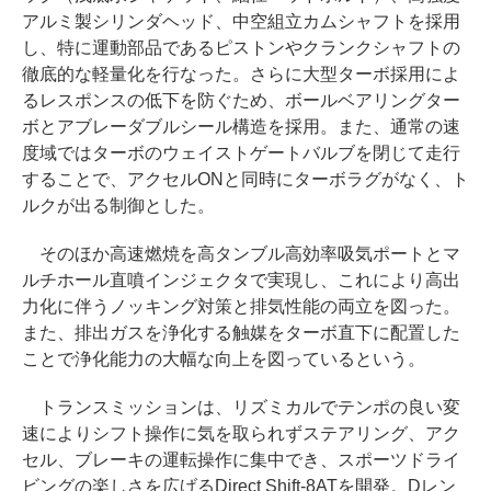
アルミ製シリンダヘッド、中空組立カムシャフトを採用
し、特に運動部品であるピストンやクランクシャフトの
徹底的な軽量化を行なった。さらに大型ターボ採用によ
るレスポンスの低下を防ぐため、ボールベアリングター
ボとアブレーダブルシール構造を採用。また、通常の速
度域ではターボのウェイストゲートバルブを閉じて走行
することで、アクセルONと同時にターボラグがなく、ト
ルクが出る制御とした。
そのほか高速燃焼を高タンブル高効率吸気ポートとマ
ルチホール直噴インジェクタで実現し、これにより高出
力化に伴うノッキング対策と排気性能の両立を図った。
また、排出ガスを浄化する触媒をターボ直下に配置した
ことで浄化能力の大幅な向上を図っているという。
トランスミッションは、リズミカルでテンポの良い変
速によりシフト操作に気を取られずステアリング、アク
セル、ブレーキの運転操作に集中でき、スポーツドライ
ビングの楽しさを広げるDirect Shift-8ATを開発。Dレン