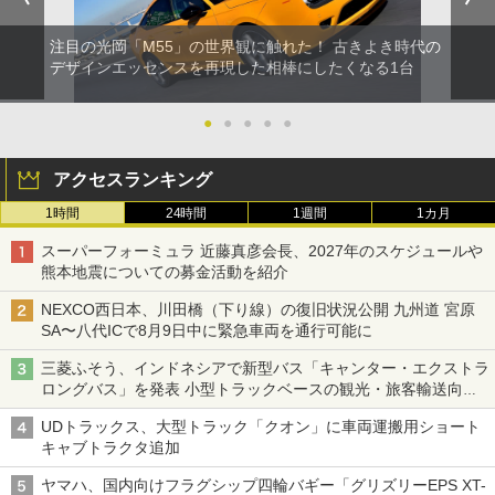
注目の光岡「M55」の世界観に触れた！ 古きよき時代の
デザインエッセンスを再現した相棒にしたくなる1台
●
●
●
●
●
アクセスランキング
1時間
24時間
1週間
1カ月
スーパーフォーミュラ 近藤真彦会長、2027年のスケジュールや
熊本地震についての募金活動を紹介
NEXCO西日本、川田橋（下り線）の復旧状況公開 九州道 宮原
SA〜八代ICで8月9日中に緊急車両を通行可能に
三菱ふそう、インドネシアで新型バス「キャンター・エクストラ
ロングバス」を発表 小型トラックベースの観光・旅客輸送向け
バス
UDトラックス、大型トラック「クオン」に車両運搬用ショート
キャブトラクタ追加
ヤマハ、国内向けフラグシップ四輪バギー「グリズリーEPS XT-