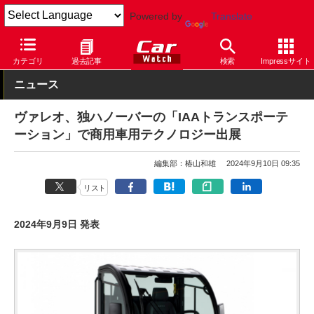
Powered by
Translate
Car Watch
テクノロジー
安全
カテゴリ
過去記事
検索
Impressサイト
ニュース
ヴァレオ、独ハノーバーの「IAAトランスポーテ
ーション」で商用車用テクノロジー出展
編集部：椿山和雄
2024年9月10日 09:35
リスト
2024年9月9日 発表