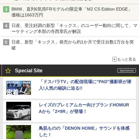
BMW、直列6気筒FRモデルの限定車「M2 CS Edition EDGE」
価格は1663万円
日産、受注好調の新型「キックス」のユーザー動向に関して、マ
ーケティング本部の寺西章氏が解説
日産、新型「キックス」発売から約1か月で受注台数1万台を突
破
もっと見る
Special Site
「ドスパラTV」の配信現場に“PAD”撮影班が潜
入!人気の秘訣に迫る!!
レイズのプレミアムカー向けブランドHOMUR
Aから「2×9R」が登場！
鳥肌ものの「DENON HOME」サウンドを体感
した！