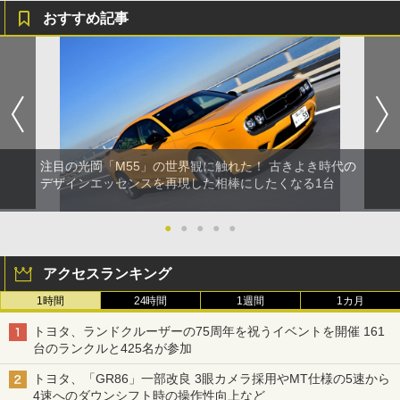
おすすめ記事
注目の光岡「M55」の世界観に触れた！ 古きよき時代の
デザインエッセンスを再現した相棒にしたくなる1台
●
●
●
●
●
アクセスランキング
1時間
24時間
1週間
1カ月
トヨタ、ランドクルーザーの75周年を祝うイベントを開催 161
台のランクルと425名が参加
トヨタ、「GR86」一部改良 3眼カメラ採用やMT仕様の5速から
4速へのダウンシフト時の操作性向上など