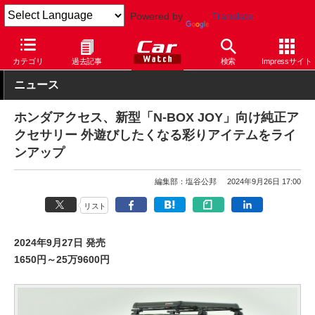
Powered by
Translate
Car Watch
自動車
ホンダ
N-BOX
カテゴリ
過去記事
検索
Impressサイト
ニュース
ホンダアクセス、新型「N-BOX JOY」向け純正ア
クセサリー 外遊びしたくなる彩りアイテムをライ
ンアップ
編集部：塩谷公邦
2024年9月26日 17:00
リスト
2024年9月27日 発売
1650円～25万9600円