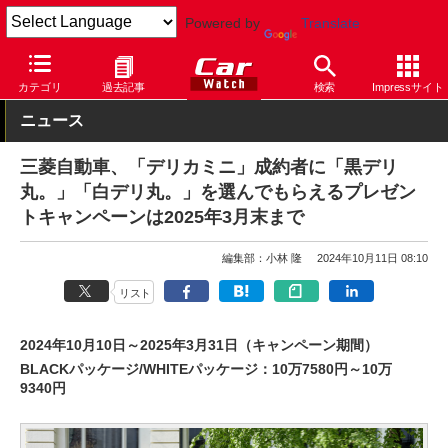
Powered by
Translate
Car Watch
自動車
三菱自動車
デリカ ミニ
カテゴリ
過去記事
検索
Impressサイト
ニュース
三菱自動車、「デリカミニ」成約者に「黒デリ
丸。」「白デリ丸。」を選んでもらえるプレゼン
トキャンペーンは2025年3月末まで
編集部：小林 隆
2024年10月11日 08:10
リスト
2024年10月10日～2025年3月31日（キャンペーン期間）
BLACKパッケージ/WHITEパッケージ：10万7580円～10万
9340円