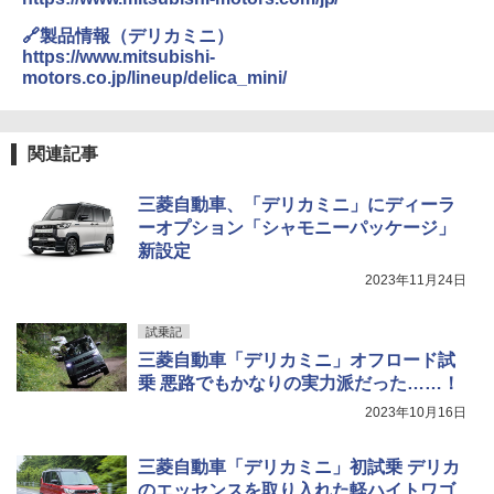
🔗製品情報（デリカミニ）
https://www.mitsubishi-
motors.co.jp/lineup/delica_mini/
関連記事
三菱自動車、「デリカミニ」にディーラ
ーオプション「シャモニーパッケージ」
新設定
2023年11月24日
試乗記
三菱自動車「デリカミニ」オフロード試
乗 悪路でもかなりの実力派だった……！
2023年10月16日
三菱自動車「デリカミニ」初試乗 デリカ
のエッセンスを取り入れた軽ハイトワゴ