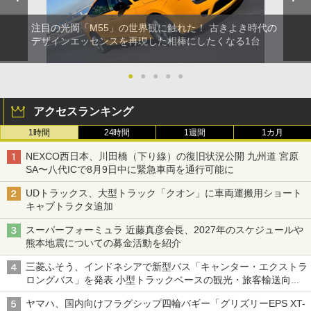
注目の光岡「M55」の世界観に触れた！ 古きよき時代の
デザインエッセンスを再現した相棒にしたくなる1台
●
●
●
●
●
アクセスランキング
1時間
24時間
1週間
1カ月
NEXCO西日本、川田橋（下り線）の復旧状況公開 九州道 宮原
SA〜八代ICで8月9日中に緊急車両を通行可能に
UDトラックス、大型トラック「クオン」に車両運搬用ショート
キャブトラクタ追加
スーパーフォーミュラ 近藤真彦会長、2027年のスケジュールや
熊本地震についての募金活動を紹介
三菱ふそう、インドネシアで新型バス「キャンター・エクストラ
ロングバス」を発表 小型トラックベースの観光・旅客輸送向け
バス
ヤマハ、国内向けフラグシップ四輪バギー「グリズリーEPS XT-