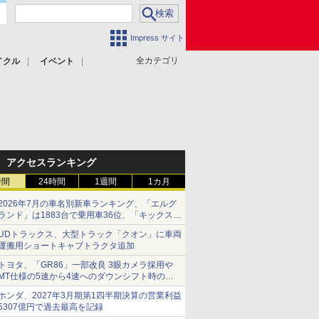
Impress サイト
全カテゴリ
イクル
イベント
アクセスランキング
時間
24時間
1週間
1カ月
2026年7月の車名別新車ランキング、「エルグ
ランド」は1883台で乗用車36位、「キックス」
は2591台で27位に
UDトラックス、大型トラック「クオン」に車両
運搬用ショートキャブトラクタ追加
トヨタ、「GR86」一部改良 3眼カメラ採用や
MT仕様の5速から4速へのダウンシフト時の操
作性向上など
ホンダ、2027年3月期第1四半期決算の営業利益
5307億円で過去最高を記録