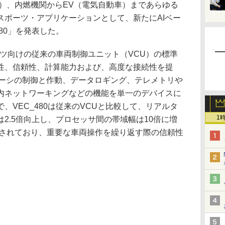
間）、内燃機関からEV（電気自動車）まであらゆる
スポーツ・アプリケーションとして、新たにAIベー
80」を発表した。
ーツ向けの従来の車両制御ユニット（VCU）の標準
性、信頼性、計算能力および、高度な接続性を提
ャーシの制御と作動、データロギング、テレメトリや
内ネットワーキングなどの機能を単一のデバイスに
、VEC_480は従来のVCUと比較して、リアルタ
1
2.5倍向上し、プロセッサ間の帯域幅は10倍に増
善されており、重要な車両操作を繰り返す際の信頼性