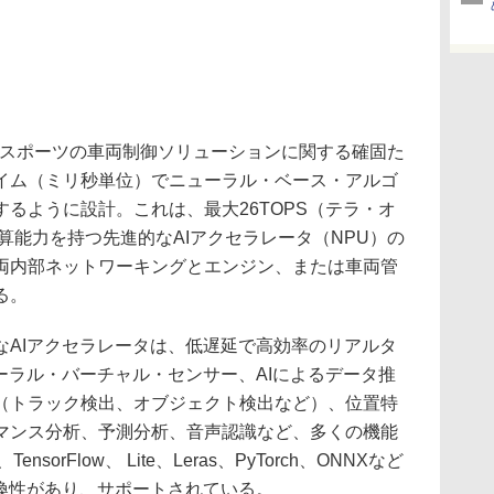
ースポーツの車両制御ソリューションに関する確固た
イム（ミリ秒単位）でニューラル・ベース・アルゴ
るように設計。これは、最大26TOPS（テラ・オ
算能力を持つ先進的なAIアクセラレータ（NPU）の
両内部ネットワーキングとエンジン、または車両管
る。
AIアクセラレータは、低遅延で高効率のリアルタ
ーラル・バーチャル・センサー、AIによるデータ推
（トラック検出、オブジェクト検出など）、位置特
マンス分析、予測分析、音声認識など、多くの機能
nsorFlow、 Lite、Leras、PyTorch、ONNXなど
互換性があり、サポートされている。