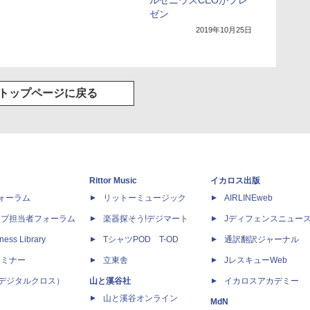
ルゼニウスCEOがプレ
ゼン
2019年10月25日
トップページに戻る
Rittor Music
イカロス出版
dフォーラム
リットーミュージック
AIRLINEweb
ップ担当者フォーラム
楽器探そう!デジマート
Jディフェンスニュー
ness Library
TシャツPOD T-OD
通訳翻訳ジャーナル
セミナー
立東舎
JレスキューWeb
 X（デジタルクロス）
山と溪谷社
イカロスアカデミー
山と溪谷オンライン
MdN