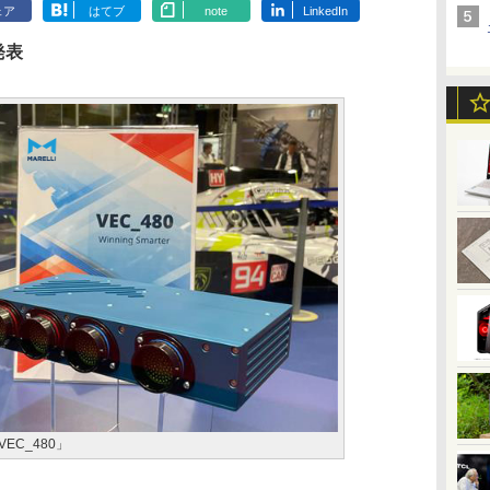
ェア
はてブ
note
LinkedIn
発表
EC_480」