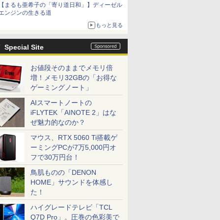
【まるも亜希子の「寄り道日和」】ディーゼル
エンジンの生きる道
もっと見る
Special Site
お値段そのままでメモリ倍
増！メモリ32GBの「お得な
ゲーミングノート」
AIスマートノートの
iFLYTEK「AINOTE 2」はな
ぜ魅力的なのか？
マウス、RTX 5060 Ti搭載ゲ
ーミングPCが7万5,000円オ
フで30万円台！
鳥肌ものの「DENON
HOME」サウンドを体感し
た！
ハイグレードテレビ「TCL
Q7D Pro」。圧巻の色彩美で