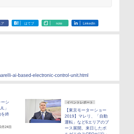
ェア
はてブ
note
LinkedIn
relli-ai-based-electronic-control-unit.html
レーシ
イベントレポート
UL」
【東京モーターショー
約を終
2019】マレリ、「自動
運転」など6エリアのブ
10月24日
ース展開。来日したボ