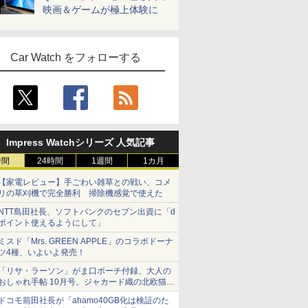
映画＆ゲームが極上体験に
Car Watch をフォローする
Impress Watchシリーズ 人気記事
時間
24時間
1週間
1カ月
【家電レビュー】手ごわい雑草との戦い、コメ
リの草刈機で完全勝利 掃除機感覚で使えた
NTT島田社長、ソフトバンクのセブン出資に「d
ポイント使えるようにして」
ミスド「Mrs. GREEN APPLE」のコラボドーナ
ツ4種、いよいよ発売！
「リサ・ラーソン」がま口ポーチ付録、大人の
おしゃれ手帖 10月号。ジャカード織の北欧猫デ
ザイン
ドコモ前田社長が「ahamo40GB化は検証のた