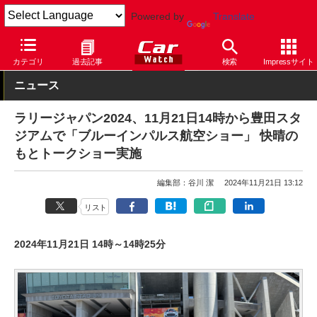
Powered by
Translate
Car Watch
モータースポーツ
ラリー
カテゴリ
過去記事
検索
Impressサイト
ニュース
ラリージャパン2024、11月21日14時から豊田スタ
ジアムで「ブルーインパルス航空ショー」 快晴の
もとトークショー実施
編集部：谷川 潔
2024年11月21日 13:12
リスト
2024年11月21日 14時～14時25分