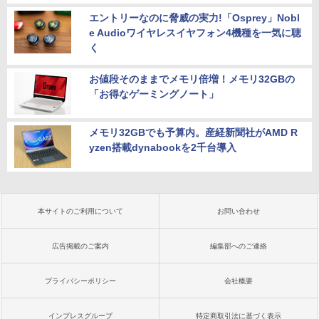
エントリーなのに脅威の実力!「Osprey」Nobl
e Audioワイヤレスイヤフォン4機種を一気に聴
く
お値段そのままでメモリ倍増！メモリ32GBの
「お得なゲーミングノート」
メモリ32GBでも予算内。産経新聞社がAMD R
yzen搭載dynabookを2千台導入
本サイトのご利用について
お問い合わせ
広告掲載のご案内
編集部へのご連絡
プライバシーポリシー
会社概要
インプレスグループ
特定商取引法に基づく表示