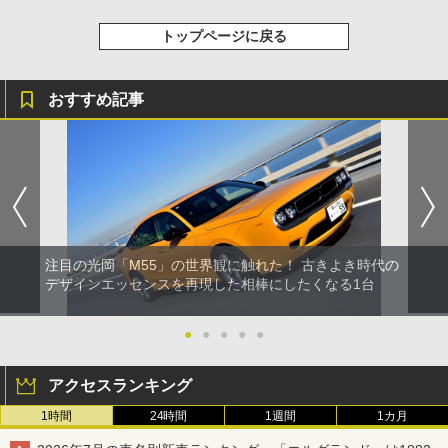
トップページに戻る
おすすめ記事
注目の光岡「M55」の世界観に触れた！ 古きよき時代の
デザインエッセンスを再現した相棒にしたくなる1台
●
●
●
●
●
アクセスランキング
1時間
24時間
1週間
1カ月