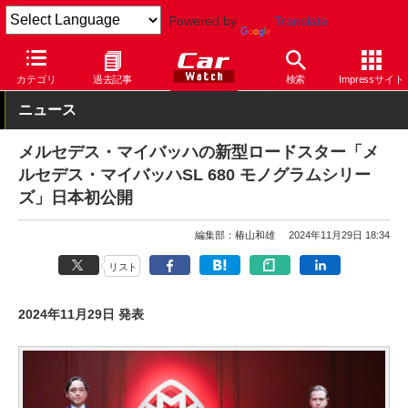
Powered by
Translate
Car Watch
自動車
メルセデス・ベンツ
カテゴリ
過去記事
検索
Impressサイト
ニュース
メルセデス・マイバッハの新型ロードスター「メ
ルセデス・マイバッハSL 680 モノグラムシリー
ズ」日本初公開
編集部：椿山和雄
2024年11月29日 18:34
リスト
2024年11月29日 発表