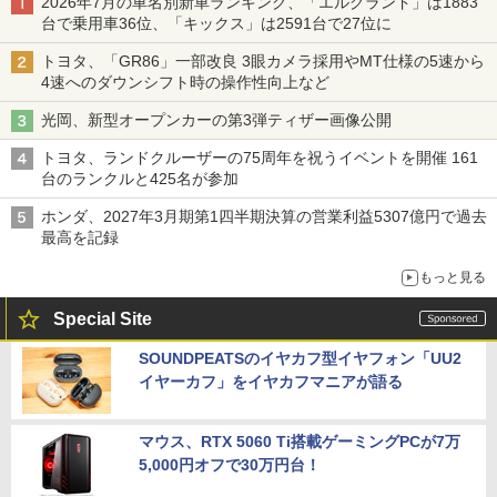
2026年7月の車名別新車ランキング、「エルグランド」は1883
台で乗用車36位、「キックス」は2591台で27位に
トヨタ、「GR86」一部改良 3眼カメラ採用やMT仕様の5速から
4速へのダウンシフト時の操作性向上など
光岡、新型オープンカーの第3弾ティザー画像公開
トヨタ、ランドクルーザーの75周年を祝うイベントを開催 161
台のランクルと425名が参加
ホンダ、2027年3月期第1四半期決算の営業利益5307億円で過去
最高を記録
もっと見る
Special Site
SOUNDPEATSのイヤカフ型イヤフォン「UU2
イヤーカフ」をイヤカフマニアが語る
マウス、RTX 5060 Ti搭載ゲーミングPCが7万
5,000円オフで30万円台！