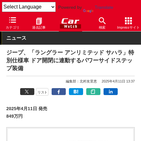
Powered by
Translate
Car Watch
自動車
ジープ
ラングラー
カテゴリ
過去記事
検索
Impressサイト
ニュース
ジープ、「ラングラー アンリミテッド サハラ」特
別仕様車 ドア開閉に連動するパワーサイドステッ
プ装備
編集部：北村友里恵
2025年4月11日 13:37
リスト
2025年4月11日 発売
849万円