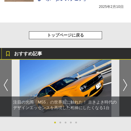
2025年2月10日
トップページに戻る
おすすめ記事
注目の光岡「M55」の世界観に触れた！ 古きよき時代の
デザインエッセンスを再現した相棒にしたくなる1台
●
●
●
●
●