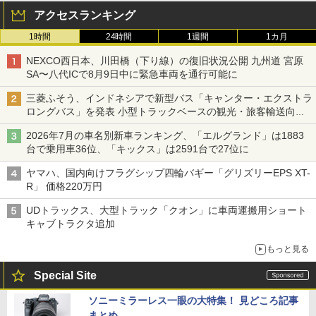
アクセスランキング
1時間
24時間
1週間
1カ月
NEXCO西日本、川田橋（下り線）の復旧状況公開 九州道 宮原
SA〜八代ICで8月9日中に緊急車両を通行可能に
三菱ふそう、インドネシアで新型バス「キャンター・エクストラ
ロングバス」を発表 小型トラックベースの観光・旅客輸送向け
バス
2026年7月の車名別新車ランキング、「エルグランド」は1883
台で乗用車36位、「キックス」は2591台で27位に
ヤマハ、国内向けフラグシップ四輪バギー「グリズリーEPS XT-
R」 価格220万円
UDトラックス、大型トラック「クオン」に車両運搬用ショート
キャブトラクタ追加
もっと見る
Special Site
ソニーミラーレス一眼の大特集！ 見どころ記事
まとめ