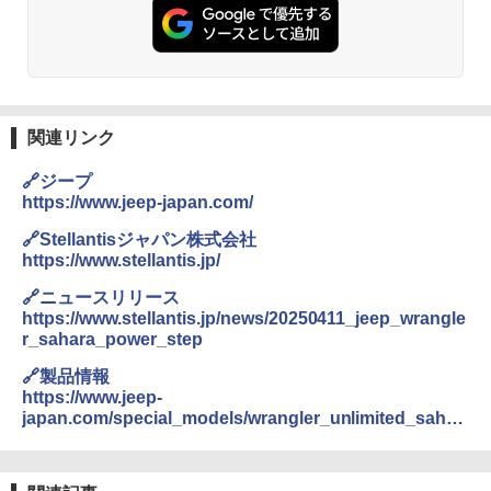
関連リンク
🔗ジープ
https://www.jeep-japan.com/
🔗Stellantisジャパン株式会社
https://www.stellantis.jp/
🔗ニュースリリース
https://www.stellantis.jp/news/20250411_jeep_wrangle
r_sahara_power_step
🔗製品情報
https://www.jeep-
japan.com/special_models/wrangler_unlimited_sahar
a_power_side_step.html