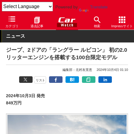
Powered by
Translate
Car Watch
自動車
ジープ
ラングラー
カテゴリ
過去記事
検索
Impressサイト
ニュース
ジープ、2ドアの「ラングラー ルビコン」 初の2.0
リッターエンジンを搭載する100台限定モデル
編集部：北村友里恵
2024年10月4日 01:10
リスト
2024年10月3日 発売
849万円