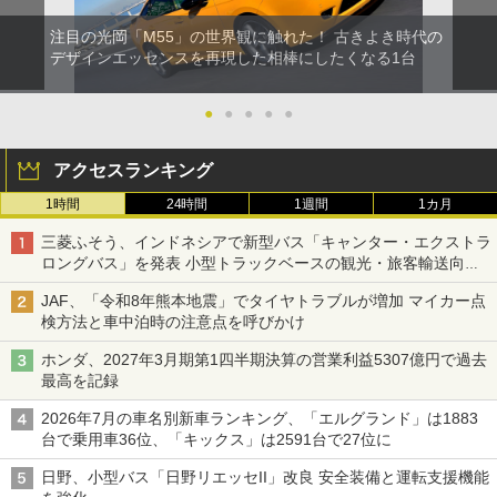
注目の光岡「M55」の世界観に触れた！ 古きよき時代の
デザインエッセンスを再現した相棒にしたくなる1台
●
●
●
●
●
アクセスランキング
1時間
24時間
1週間
1カ月
三菱ふそう、インドネシアで新型バス「キャンター・エクストラ
ロングバス」を発表 小型トラックベースの観光・旅客輸送向け
バス
JAF、「令和8年熊本地震」でタイヤトラブルが増加 マイカー点
検方法と車中泊時の注意点を呼びかけ
ホンダ、2027年3月期第1四半期決算の営業利益5307億円で過去
最高を記録
2026年7月の車名別新車ランキング、「エルグランド」は1883
台で乗用車36位、「キックス」は2591台で27位に
日野、小型バス「日野リエッセII」改良 安全装備と運転支援機能