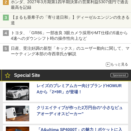
ホンダ、2027年3月期第1四半期決算の営業利益5307億円で過去
最高を記録
【まるも亜希子の「寄り道日和」】ディーゼルエンジンの生きる
道
トヨタ、「GR86」一部改良 3眼カメラ採用やMT仕様の5速から
4速へのダウンシフト時の操作性向上など
日産、受注好調の新型「キックス」のユーザー動向に関して、マ
ーケティング本部の寺西章氏が解説
もっと見る
Special Site
レイズのプレミアムカー向けブランドHOMUR
Aから「2×9R」が登場！
クリエイティブが作った2万円台の“小さなピュ
アオーディオスピーカー”
「A&ultima SP4000T」の魅力！ポケットに入