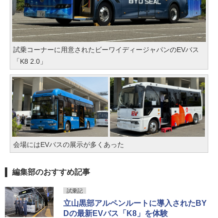
試乗コーナーに用意されたビーワイディージャパンのEVバス
「K8 2.0」
会場にはEVバスの展示が多くあった
編集部のおすすめ記事
試乗記
立山黒部アルペンルートに導入されたBY
Dの最新EVバス「K8」を体験