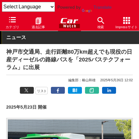
Powered by
Translate
Car Watch
自動車
UDトラックス
カテゴリ
過去記事
検索
Impressサイト
ニュース
神戸市交通局、走行距離80万km超えでも現役の日
産ディーゼルの路線バスを「2025バステクフォー
ラム」に出展
編集部：椿山和雄
2025年5月26日 12:02
リスト
2025年5月23日 開催