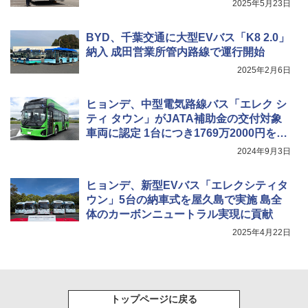
2025年5月23日
BYD、千葉交通に大型EVバス「K8 2.0」
納入 成田営業所管内路線で運行開始
2025年2月6日
ヒョンデ、中型電気路線バス「エレク シ
ティ タウン」がJATA補助金の交付対象
車両に認定 1台につき1769万2000円を補
助
2024年9月3日
ヒョンデ、新型EVバス「エレクシティタ
ウン」5台の納車式を屋久島で実施 島全
体のカーボンニュートラル実現に貢献
2025年4月22日
トップページに戻る