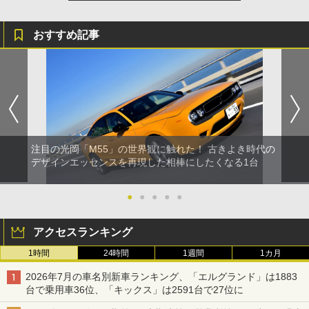
おすすめ記事
注目の光岡「M55」の世界観に触れた！ 古きよき時代の
デザインエッセンスを再現した相棒にしたくなる1台
●
●
●
●
●
アクセスランキング
1時間
24時間
1週間
1カ月
2026年7月の車名別新車ランキング、「エルグランド」は1883
台で乗用車36位、「キックス」は2591台で27位に