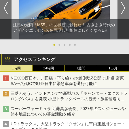
注目の光岡「M55」の世界観に触れた！ 古きよき時代の
デザインエッセンスを再現した相棒にしたくなる1台
●
●
●
●
●
アクセスランキング
1時間
24時間
1週間
1カ月
NEXCO西日本、川田橋（下り線）の復旧状況公開 九州道 宮原
SA〜八代ICで8月9日中に緊急車両を通行可能に
三菱ふそう、インドネシアで新型バス「キャンター・エクストラ
ロングバス」を発表 小型トラックベースの観光・旅客輸送向け
バス
スーパーフォーミュラ 近藤真彦会長、2027年のスケジュールや
熊本地震についての募金活動を紹介
UDトラックス、大型トラック「クオン」に車両運搬用ショート