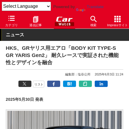
Powered by
Translate
Car Watch
自動車
トヨタ
ヤリス
カテゴリ
過去記事
検索
Impressサイト
ニュース
HKS、GRヤリス用エアロ「BODY KIT TYPE-S
GR YARIS Gen2」 耐久レースで実証された機能
性とデザインを融合
編集部：塩谷公邦
2025年6月3日 11:24
リスト
2025年5月30日 発表