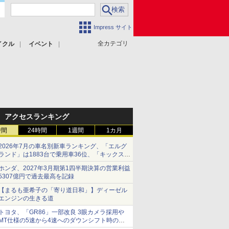
Impress サイト
全カテゴリ
イクル
イベント
アクセスランキング
時間
24時間
1週間
1カ月
2026年7月の車名別新車ランキング、「エルグ
ランド」は1883台で乗用車36位、「キックス」
は2591台で27位に
ホンダ、2027年3月期第1四半期決算の営業利益
5307億円で過去最高を記録
【まるも亜希子の「寄り道日和」】ディーゼル
エンジンの生きる道
トヨタ、「GR86」一部改良 3眼カメラ採用や
MT仕様の5速から4速へのダウンシフト時の操
作性向上など