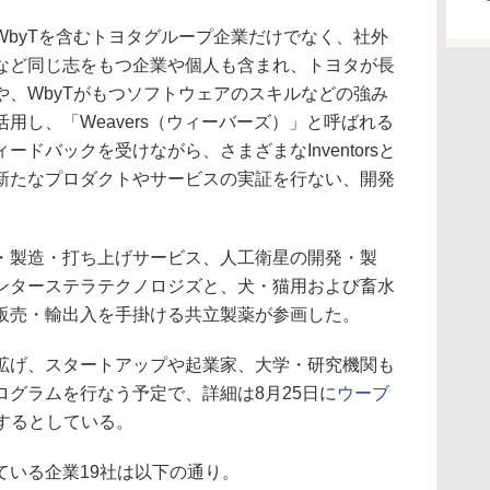
byTを含むトヨタグループ企業だけでなく、社外
など同じ志をもつ企業や個人も含まれ、トヨタが長
や、WbyTがもつソフトウェアのスキルなどの強み
用し、「Weavers（ウィーバーズ）」と呼ばれる
ドバックを受けながら、さまざまなInventorsと
新たなプロダクトやサービスの実証を行ない、開発
製造・打ち上げサービス、人工衛星の開発・製
ンターステラテクノロジズと、犬・猫用および畜水
販売・輸出入を手掛ける共立製薬が参画した。
げ、スタートアップや起業家、大学・研究機関も
グラムを行なう予定で、詳細は8月25日に
ウーブ
するとしている。
いる企業19社は以下の通り。