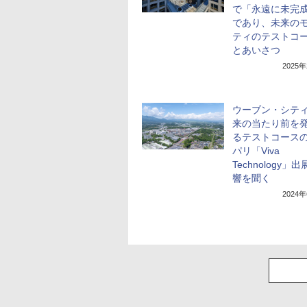
で「永遠に未完
であり、未来の
ティのテストコ
とあいさつ
2025
ウーブン・シテ
来の当たり前を
るテストコース
パリ「Viva
Technology」
響を聞く
2024