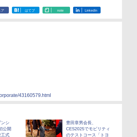
ェア
はてブ
note
LinkedIn
/corporate/43160579.html
ブンシ
豊田章男会長、
1初公開
CES2025でモビリティ
竣工式
のテストコース「トヨ