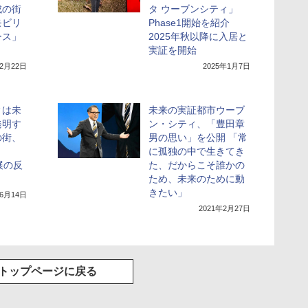
成の街
タ ウーブンシティ」
モビリ
Phase1開始を紹介
ース」
2025年秋以降に入居と
実証を開始
年2月22日
2025年1月7日
ィは未
未来の実証都市ウーブ
発明す
ン・シティ、「豊田章
の街、
男の思い」を公開 「常
に孤独の中で生きてき
出展の反
た、だからこそ誰かの
ため、未来のために動
きたい」
年6月14日
2021年2月27日
トップページに戻る