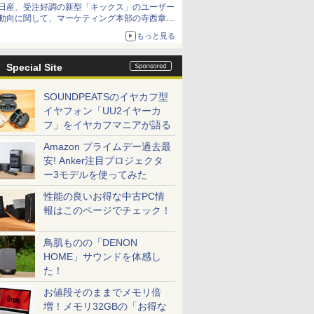
日産、受注好調の新型「キックス」のユーザー
動向に関して、マーケティング本部の寺西章氏
が解説
もっと見る
Special Site
SOUNDPEATSのイヤカフ型
イヤフォン「UU2イヤーカ
フ」をイヤカフマニアが語る
Amazon プライムデー過去最
安! Anker注目プロジェクタ
ー3モデルを使ってみた
性能の良いお得な中古PC情
報はこのページでチェック！
鳥肌ものの「DENON
HOME」サウンドを体感し
た！
お値段そのままでメモリ倍
増！メモリ32GBの「お得な