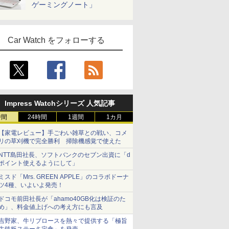
ゲーミングノート」
Car Watch をフォローする
Impress Watchシリーズ 人気記事
時間
24時間
1週間
1カ月
【家電レビュー】手ごわい雑草との戦い、コメ
リの草刈機で完全勝利 掃除機感覚で使えた
NTT島田社長、ソフトバンクのセブン出資に「d
ポイント使えるようにして」
ミスド「Mrs. GREEN APPLE」のコラボドーナ
ツ4種、いよいよ発売！
ドコモ前田社長が「ahamo40GB化は検証のた
め」、料金値上げへの考え方にも言及
吉野家、牛リブロースを熱々で提供する「極旨