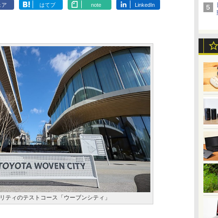
ェア
はてブ
note
LinkedIn
リティのテストコース「ウーブンシティ」