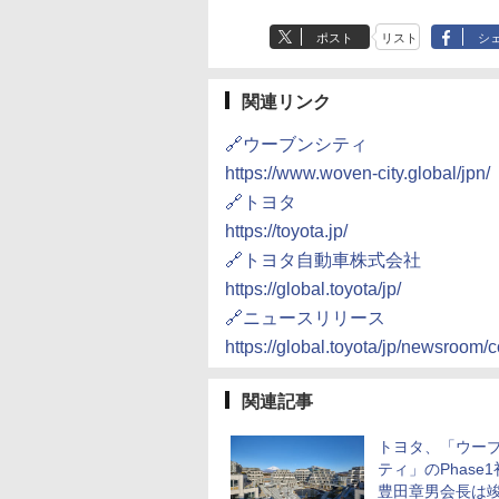
ポスト
リスト
シ
関連リンク
🔗ウーブンシティ
https://www.woven-city.global/jpn/
🔗トヨタ
https://toyota.jp/
🔗トヨタ自動車株式会社
https://global.toyota/jp/
🔗ニュースリリース
https://global.toyota/jp/newsroom
関連記事
トヨタ、「ウー
ティ」のPhase
豊田章男会長は