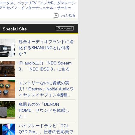
ロータス、バッテリEV「エメヤR」がマレーシ
アのセパン・インターナショナル・サーキット
のBEV最速タイムを樹立
もっと見る
Special Site
総合オーディオブランドに進
化するSHANLINGとは何者
か？
iFi audio主力「NEO Stream
3」「NEO iDSD 3」に迫る
エントリーなのに脅威の実
力!「Osprey」Noble Audioワ
イヤレスイヤフォン4機種を
一気に聴く
鳥肌ものの「DENON
HOME」サウンドを体感し
た！
ハイグレードテレビ「TCL
Q7D Pro」。圧巻の色彩美で