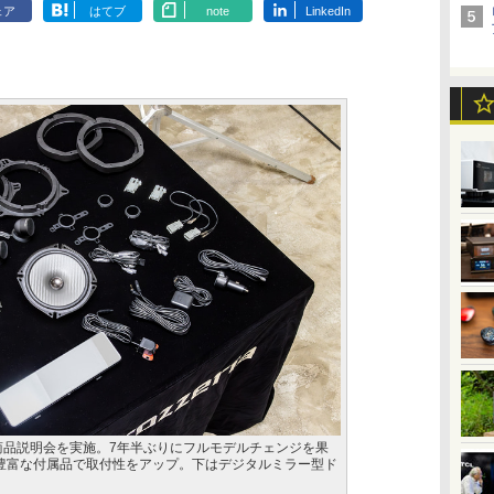
ェア
はてブ
note
LinkedIn
新商品説明会を実施。7年半ぶりにフルモデルチェンジを果
豊富な付属品で取付性をアップ。下はデジタルミラー型ド