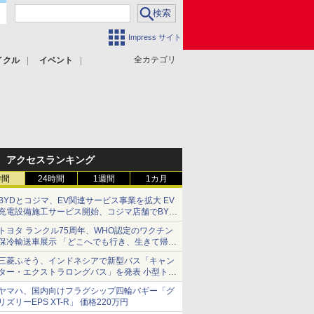
Impress サイト
全カテゴリ
イクル
イベント
アクセスランキング
時間
24時間
1週間
1カ月
BYDとコジマ、EV関連サービス事業を拡大 EV
充電設備施工サービス開始、コジマ店舗でBYD
車の展示・試乗イベントを強化
トヨタ ランクル75周年、WHO認定のワクチン
保冷輸送車展示 「どこへでも行き、生きて帰っ
てこられる」ランドクルーザーで命をつなぐ
三菱ふそう、インドネシアで新型バス「キャン
ター・エクストラロングバス」を発表 小型トラ
ックベースの観光・旅客輸送向けバス
ヤマハ、国内向けフラグシップ四輪バギー「グ
リズリーEPS XT-R」 価格220万円