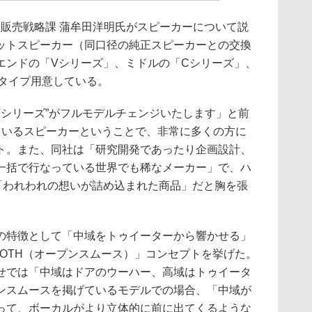
 販売戦略課 蒲牟田洋明氏がスピーカーについて説
ットスピーカー（同口径の純正スピーカーとの交換
エンドの「Vシリーズ」、ミドルの「Cシリーズ」、
3タイプ用意している。
Fシリーズ”がフルモデルチェンジいたします」と前
ているスピーカーということで、非常に多くの方に
ト。また、同社は「研究開発であったり企画設計、
一括で行なっている世界でも稀なメーカー」で、ハ
「われわれの想いが詰め込まれた商品」だと胸を張
特徴として「中域をトゥイーターから響かせる」
MOOTH（オープンスムース）」コンセプトを挙げた。
せでは「中域はドアのウーハー、高域はトゥイータ
ンスムースを掲げているモデルでの場合、「中域が
って、ボーカルがより立体的に前に出てくるような