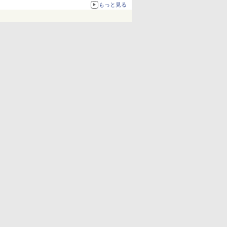
化、Windows 10/11、「Chrome」も走り回
もっと見る
る。復活記念で2026年末まで500円