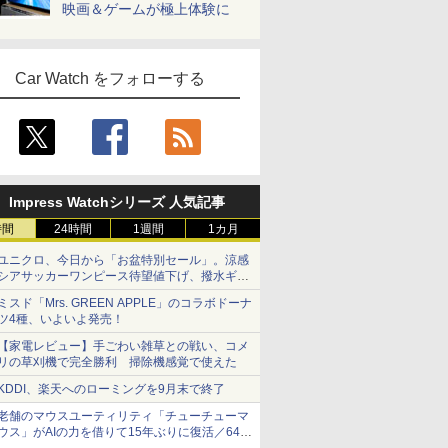
映画＆ゲームが極上体験に
Car Watch をフォローする
Impress Watchシリーズ 人気記事
時間
24時間
1週間
1カ月
ユニクロ、今日から「お盆特別セール」。涼感
シアサッカーワンピース待望値下げ、撥水ギア
ショーツは1990円に
ミスド「Mrs. GREEN APPLE」のコラボドーナ
ツ4種、いよいよ発売！
【家電レビュー】手ごわい雑草との戦い、コメ
リの草刈機で完全勝利 掃除機感覚で使えた
KDDI、楽天へのローミングを9月末で終了
老舗のマウスユーティリティ「チューチューマ
ウス」がAIの力を借りて15年ぶりに復活／64bit