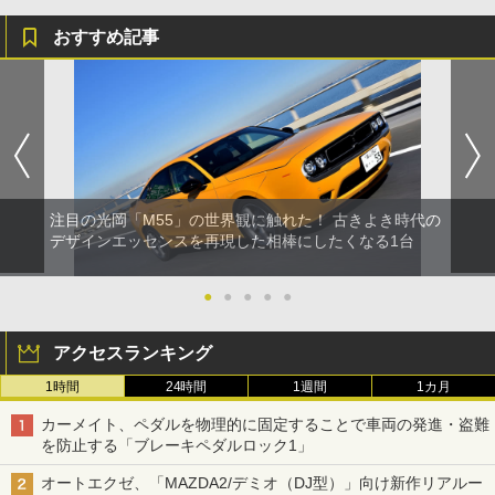
おすすめ記事
注目の光岡「M55」の世界観に触れた！ 古きよき時代の
デザインエッセンスを再現した相棒にしたくなる1台
●
●
●
●
●
アクセスランキング
1時間
24時間
1週間
1カ月
カーメイト、ペダルを物理的に固定することで車両の発進・盗難
を防止する「ブレーキペダルロック1」
オートエクゼ、「MAZDA2/デミオ（DJ型）」向け新作リアルー