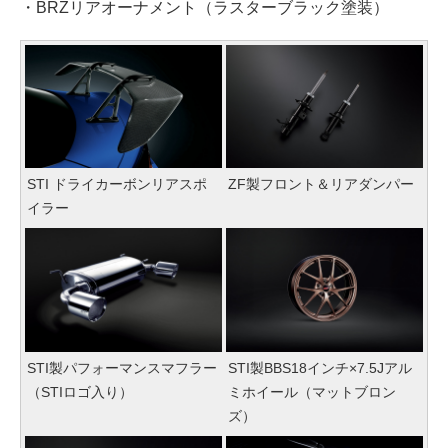
・BRZリアオーナメント（ラスターブラック塗装）
STI ドライカーボンリアスポ
ZF製フロント＆リアダンパー
イラー
STI製パフォーマンスマフラー
STI製BBS18インチ×7.5Jアル
（STIロゴ入り）
ミホイール（マットブロン
ズ）