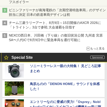
フスポイラー
ピニンファリーナが南海電鉄の「次期空港特急車両」のデザイン
担当に決定 日本の鉄道車両デザインは初
チーム三菱ラリーアート、8月9日～15日開催のAXCR 2026に
「トライトン」3台で参戦 大会連覇を目指す
NEXCO西日本、川田橋（下り線）の復旧状況公開 九州道 宮原
SA〜八代ICで8月9日中に緊急車両を通行可能に
もっと見る
Special Site
ソニーミラーレス一眼の大特集！ 見どころ記事
まとめ
鳥肌ものの「DENON HOME」サウンドを体感
した！
エントリーなのに脅威の実力!「Osprey」Nobl
e Audioワイヤレスイヤフォン4機種を一気に聴