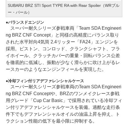
SUBARU BRZ STI Sport TYPE RA with Rear Spoiler（WRブル
ー・パール）
バランスドエンジン
スーパー耐久シリーズ参戦車両「Team SDA Engineeri
ng BRZ CNF Concept」と同様の高精度にバランス取り
された水平対向4気筒 2.4リッター「FA24」エンジンを
採用。ピストン、コンロッド、クランクシャフト、フラ
イホイール、クラッチカバーの重量・回転バランス公差
を徹底的に低減し、振動が少なく滑らかに吹け上がるレ
ースカーのようなエンジンフィールを実現した。
冷却フィン付リアデファレンシャルケース
スーパー耐久シリーズ参戦車両のTeam SDA Engineeri
ng BRZ CNF Conceptや、BRZのワンメイクレース参戦
用グレード「Cup Car Basic」で採用されている冷却フィ
ン付リアデファレンシャルケースを装備。過酷な走行条
件下でもデファレンシャルオイルの油温上昇を抑え、ト
ラクション性能の低下を最小限に抑制する。