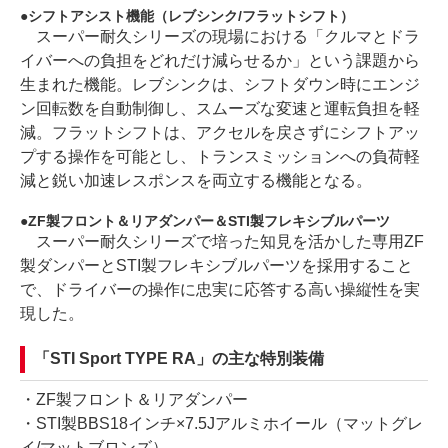
シフトアシスト機能（レブシンク/フラットシフト）
スーパー耐久シリーズの現場における「クルマとドラ
イバーへの負担をどれだけ減らせるか」という課題から
生まれた機能。レブシンクは、シフトダウン時にエンジ
ン回転数を自動制御し、スムーズな変速と運転負担を軽
減。フラットシフトは、アクセルを戻さずにシフトアッ
プする操作を可能とし、トランスミッションへの負荷軽
減と鋭い加速レスポンスを両立する機能となる。
ZF製フロント＆リアダンパー＆STI製フレキシブルパーツ
スーパー耐久シリーズで培った知見を活かした専用ZF
製ダンパーとSTI製フレキシブルパーツを採用すること
で、ドライバーの操作に忠実に応答する高い操縦性を実
現した。
「STI Sport TYPE RA」の主な特別装備
・ZF製フロント＆リアダンパー
・STI製BBS18インチ×7.5Jアルミホイール（マットグレ
イ/マットブロンズ）