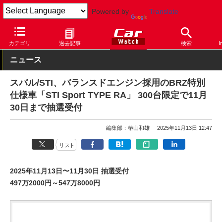
Powered by
Translate
Car Watch
自動車
スバル
BRZ
カテゴリ
過去記事
検索
I
ニュース
スバル/STI、バランスドエンジン採用のBRZ特別
仕様車「STI Sport TYPE RA」 300台限定で11月
30日まで抽選受付
編集部：椿山和雄
2025年11月13日 12:47
リスト
2025年11月13日〜11月30日 抽選受付
497万2000円～547万8000円