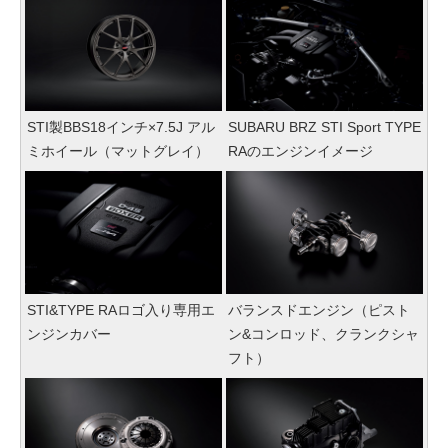
STI製BBS18インチ×7.5J アル
SUBARU BRZ STI Sport TYPE
ミホイール（マットグレイ）
RAのエンジンイメージ
STI&TYPE RAロゴ入り専用エ
バランスドエンジン（ピスト
ンジンカバー
ン&コンロッド、クランクシャ
フト）