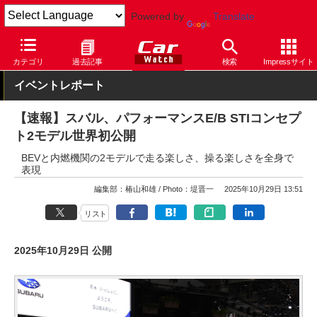
Powered by
Translate
Car Watch
イベント
ジャパンモビリティショー
2025
カテゴリ
過去記事
検索
Impressサイト
イベントレポート
【速報】スバル、パフォーマンスE/B STIコンセプ
ト2モデル世界初公開
BEVと内燃機関の2モデルで走る楽しさ、操る楽しさを全身で
表現
編集部：椿山和雄
Photo：堤晋一
2025年10月29日 13:51
リスト
2025年10月29日 公開