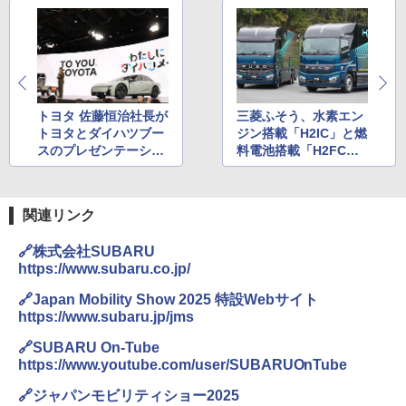
トヨタ 佐藤恒治社長が
三菱ふそう、水素エン
トヨタとダイハツブー
ジン搭載「H2IC」と燃
スのプレゼンテーショ
料電池搭載「H2FC」
ン実施「あなた目がけ
大型トラック2台をジ
て。その一心で、いろ
ャパンモビリティショ
んなもっといいクルマ
ー2025で世界初公開
関連リンク
をつくって、幸せを量
産していきたい」
🔗株式会社SUBARU
https://www.subaru.co.jp/
🔗Japan Mobility Show 2025 特設Webサイト
https://www.subaru.jp/jms
🔗SUBARU On-Tube
https://www.youtube.com/user/SUBARUOnTube
🔗ジャパンモビリティショー2025