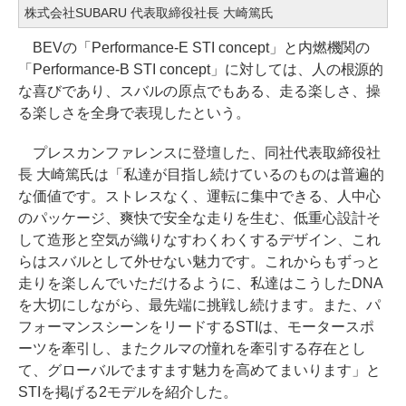
株式会社SUBARU 代表取締役社長 大崎篤氏
BEVの「Performance-E STI concept」と内燃機関の
「Performance-B STI concept」に対しては、人の根源的
な喜びであり、スバルの原点でもある、走る楽しさ、操
る楽しさを全身で表現したという。
プレスカンファレンスに登壇した、同社代表取締役社
長 大崎篤氏は「私達が目指し続けているのものは普遍的
な価値です。ストレスなく、運転に集中できる、人中心
のパッケージ、爽快で安全な走りを生む、低重心設計そ
して造形と空気が織りなすわくわくするデザイン、これ
らはスバルとして外せない魅力です。これからもずっと
走りを楽しんでいただけるように、私達はこうしたDNA
を大切にしながら、最先端に挑戦し続けます。また、パ
フォーマンスシーンをリードするSTIは、モータースポ
ーツを牽引し、またクルマの憧れを牽引する存在とし
て、グローバルでますます魅力を高めてまいります」と
STIを掲げる2モデルを紹介した。