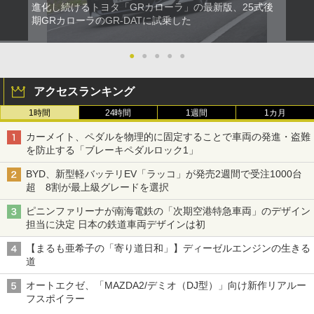
進化し続けるトヨタ「GRカローラ」の最新版、25式後
期GRカローラのGR-DATに試乗した
●
●
●
●
●
アクセスランキング
1時間
24時間
1週間
1カ月
カーメイト、ペダルを物理的に固定することで車両の発進・盗難
を防止する「ブレーキペダルロック1」
BYD、新型軽バッテリEV「ラッコ」が発売2週間で受注1000台
超 8割が最上級グレードを選択
ピニンファリーナが南海電鉄の「次期空港特急車両」のデザイン
担当に決定 日本の鉄道車両デザインは初
【まるも亜希子の「寄り道日和」】ディーゼルエンジンの生きる
道
オートエクゼ、「MAZDA2/デミオ（DJ型）」向け新作リアルー
フスポイラー