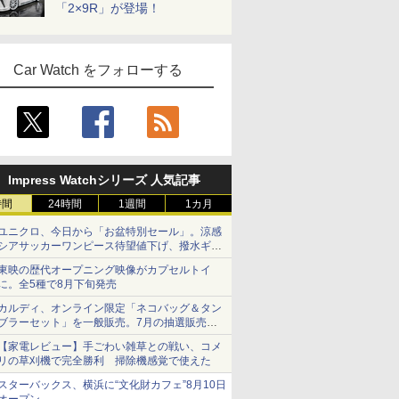
「2×9R」が登場！
Car Watch をフォローする
Impress Watchシリーズ 人気記事
時間
24時間
1週間
1カ月
ユニクロ、今日から「お盆特別セール」。涼感
シアサッカーワンピース待望値下げ、撥水ギア
ショーツは1990円に
東映の歴代オープニング映像がカプセルトイ
に。全5種で8月下旬発売
カルディ、オンライン限定「ネコバッグ＆タン
ブラーセット」を一般販売。7月の抽選販売の
当選無効分
【家電レビュー】手ごわい雑草との戦い、コメ
リの草刈機で完全勝利 掃除機感覚で使えた
スターバックス、横浜に“文化財カフェ”8月10日