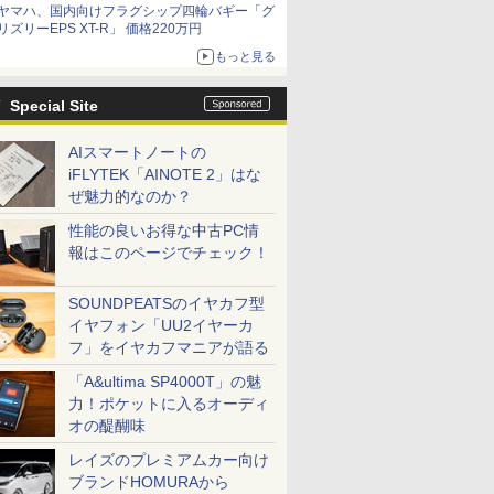
ヤマハ、国内向けフラグシップ四輪バギー「グ
リズリーEPS XT-R」 価格220万円
もっと見る
Special Site
AIスマートノートの
iFLYTEK「AINOTE 2」はな
ぜ魅力的なのか？
性能の良いお得な中古PC情
報はこのページでチェック！
SOUNDPEATSのイヤカフ型
イヤフォン「UU2イヤーカ
フ」をイヤカフマニアが語る
「A&ultima SP4000T」の魅
力！ポケットに入るオーディ
オの醍醐味
レイズのプレミアムカー向け
ブランドHOMURAから