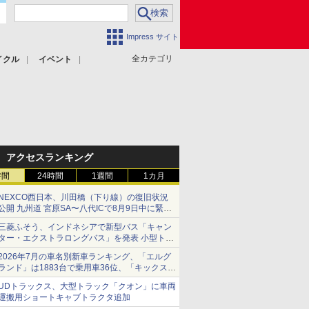
Impress サイト
全カテゴリ
イクル
イベント
アクセスランキング
時間
24時間
1週間
1カ月
NEXCO西日本、川田橋（下り線）の復旧状況
公開 九州道 宮原SA〜八代ICで8月9日中に緊急
車両を通行可能に
三菱ふそう、インドネシアで新型バス「キャン
ター・エクストラロングバス」を発表 小型トラ
ックベースの観光・旅客輸送向けバス
2026年7月の車名別新車ランキング、「エルグ
ランド」は1883台で乗用車36位、「キックス」
は2591台で27位に
UDトラックス、大型トラック「クオン」に車両
運搬用ショートキャブトラクタ追加