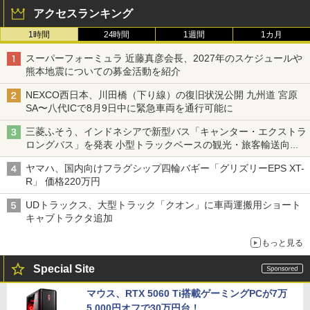
アクセスランキング
1時間
24時間
1週間
1カ月
スーパーフォーミュラ 近藤真彦会長、2027年のスケジュールや
熊本地震についての募金活動を紹介
NEXCO西日本、川田橋（下り線）の復旧状況公開 九州道 宮原
SA〜八代ICで8月9日中に緊急車両を通行可能に
三菱ふそう、インドネシアで新型バス「キャンター・エクストラ
ロングバス」を発表 小型トラックベースの観光・旅客輸送向け
バス
ヤマハ、国内向けフラグシップ四輪バギー「グリズリーEPS XT-
R」 価格220万円
UDトラックス、大型トラック「クオン」に車両運搬用ショート
キャブトラクタ追加
もっと見る
Special Site
マウス、RTX 5060 Ti搭載ゲーミングPCが7万
5,000円オフで30万円台！