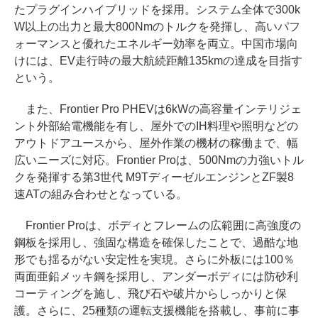
たプラグインハイブリッドを採用。システム全体で300k
W以上の出力と最大800Nmのトルクを発揮し、高いパフ
ォーマンスと優れたエネルギー効率を両立。中国市場向
けには、EV走行時の最大航続距離135kmの達成を目指す
という。
また、Frontier Pro PHEVは6kWの高容量インテリジェ
ント外部給電機能を有し、屋外でのIH料理や照明などの
アウトドアユースから、屋外作業の機材の稼働まで、幅
広いニーズに対応。Frontier Proは、500Nmの力強いトル
クを発揮する第3世代 M9TディーゼルエンジンとZF製8
速ATの組み合わせとなっている。
Frontier Proは、ボディとフレームの広範囲に高強度の
鋼板を採用し、強固な構造を確保したことで、過酷な地
形でも揺るがない安定性を実現。さらに外板には100％
両面亜鉛メッキ鋼を採用し、アンダーボディには防砂利
コーティングを施し、飛び石や破片からしっかりと保
護。さらに、25種類の運転支援機能を搭載し、事前に事