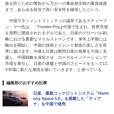
故を防ぐための警告から万が一の事故発生時の乗員保護
まで、あらゆる状況で高い安全性を確保したという。
中国マネジメントコミッティの議長であるスティーブ
ン・マー氏は、「Frontier Proは中国で生まれ、世界市場
を視野に開発されたモデルであり、日産のグローバル戦
略における重要なマイルストーンです。来年上半期には
輸出を開始し、中国の技術とトレンド創造の楽しさを世
界に届けます。今後も日産は鄭州日産の発展を力強く支
援し、中国戦略を深化させ、ローカルイノベーションで
市場を牽引し、日産の基盤と中国のスピードをもってLC
V市場に新たな潮流を築いていきます」と述べている。
編集部のおすすめ記事
日産、最新コックピットシステム「Harm
ony Space 5.0」を搭載した「ティア
ナ」を中国で発売