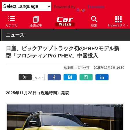
Powered by
Translate
Car Watch
自動車
日産
カテゴリ
過去記事
検索
Impressサイト
ニュース
日産、ピックアップトラック初のPHEVモデル新
型「フロンティアPro PHEV」中国投入
編集部：塩谷公邦
2025年12月2日 14:30
リスト
2025年11月28日（現地時間）発表