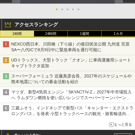
●
●
●
●
●
アクセスランキング
1時間
24時間
1週間
1カ月
NEXCO西日本、川田橋（下り線）の復旧状況公開 九州道 宮原
SA〜八代ICで8月9日中に緊急車両を通行可能に
UDトラックス、大型トラック「クオン」に車両運搬用ショート
キャブトラクタ追加
スーパーフォーミュラ 近藤真彦会長、2027年のスケジュールや
熊本地震についての募金活動を紹介
マツダ、新型4気筒エンジン「SKYACTIV-Z」2027年中市場投入
へ ラムダワン燃焼を使い広いレンジでスーパーリーンバーン燃
焼を実現
三菱ふそう、インドネシアで新型バス「キャンター・エクストラ
ロングバス」を発表 小型トラックベースの観光・旅客輸送向け
バス
もっと見る