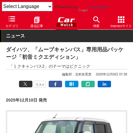
Powered by
Translate
Car Watch
自動車
ダイハツ
ムーヴ キャンバス
カテゴリ
過去記事
検索
Impressサイト
ニュース
ダイハツ、「ムーブキャンバス」専用用品パッケ
ージ「初音ミクエディション」
「ミクキャンバス2」のテーマはピクニック
編集部：北村友里恵
2025年12月8日 07:39
リスト
2025年12月10日 発売