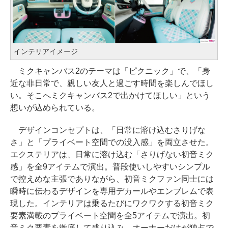
インテリアイメージ
ミクキャンバス2のテーマは「ピクニック」で、「身
近な非日常で、親しい友人と過ごす時間を楽しんでほし
い。そこへミクキャンバス2で出かけてほしい」という
想いが込められている。
デザインコンセプトは、「日常に溶け込むさりげな
さ」と「プライベート空間での没入感」を両立させた。
エクステリアは、日常に溶け込む「さりげない初音ミク
感」を全9アイテムで演出。普段使いしやすいシンプル
で控えめな主張でありながら、初音ミクファン同士には
瞬時に伝わるデザインを専用デカールやエンブレムで表
現した。インテリアは乗るたびにワクワクする初音ミク
要素満載のプライベート空間を全5アイテムで演出。初
音ミク要素を徹底して盛り込み、オーナーだけが独占で