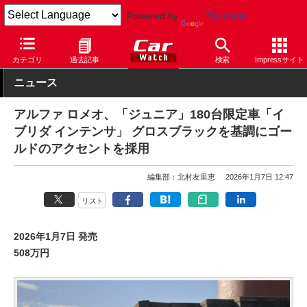
Powered by
Translate
Car Watch
自動車
アルファ ロメオ
カテゴリ
過去記事
検索
Impressサイト
ニュース
アルファ ロメオ、「ジュニア」180台限定車「イ
ブリダ インテンサ」 グロスブラックを基調にゴー
ルドのアクセントを採用
編集部：北村友里恵
2026年1月7日 12:47
リスト
2026年1月7日 発売
508万円