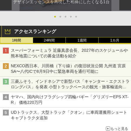
デザインエッセンスを再現した相棒にしたくなる1台
●
●
●
●
●
アクセスランキング
1時間
24時間
1週間
1カ月
スーパーフォーミュラ 近藤真彦会長、2027年のスケジュールや
熊本地震についての募金活動を紹介
NEXCO西日本、川田橋（下り線）の復旧状況公開 九州道 宮原
SA〜八代ICで8月9日中に緊急車両を通行可能に
三菱ふそう、インドネシアで新型バス「キャンター・エクストラ
ロングバス」を発表 小型トラックベースの観光・旅客輸送向け
バス
ヤマハ、国内向けフラグシップ四輪バギー「グリズリーEPS XT-
R」 価格220万円
UDトラックス、大型トラック「クオン」に車両運搬用ショート
キャブトラクタ追加
もっと見る