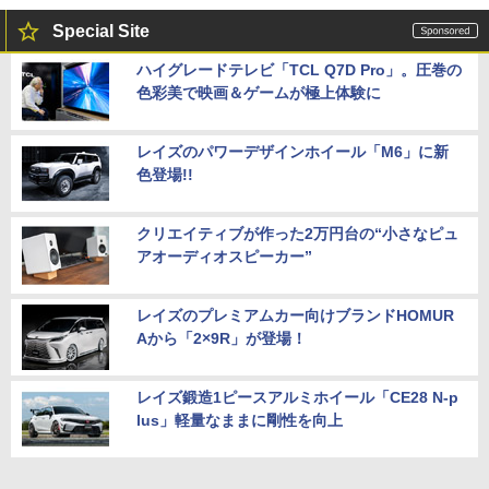
Special Site
ハイグレードテレビ「TCL Q7D Pro」。圧巻の
色彩美で映画＆ゲームが極上体験に
レイズのパワーデザインホイール「M6」に新
色登場!!
クリエイティブが作った2万円台の“小さなピュ
アオーディオスピーカー”
レイズのプレミアムカー向けブランドHOMUR
Aから「2×9R」が登場！
レイズ鍛造1ピースアルミホイール「CE28 N-p
lus」軽量なままに剛性を向上