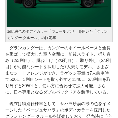
深い緑色のボディカラー「ヴェール パリ」を用いた「グラン
カングー クルール」の限定車
グランカングーは、カングーのホイールベースと全長
を延ばして拡大した室内空間に、前後スライド、折り畳
み（2/3列目）、跳ね上げ（2/3列目）、取り外し（2/3列
目）が可能なシートを採用した7人乗りモデル。さまざ
まなシートアレンジができ、ラゲッジ容量は7人乗車時
で500L、3列目シートを取り外すと1340L、2/3列目を取
り外すと3050Lと、使い方に合わせて拡大可能。さら
に、日本専用となるダブルバックドアを装備している。
現在は特別仕様車として、サハラ砂漠の砂の色をイメ
ージした「ベージュサハラ」のボディカラーを採用した
グランカングー クルールを販売しており、発売時に「今