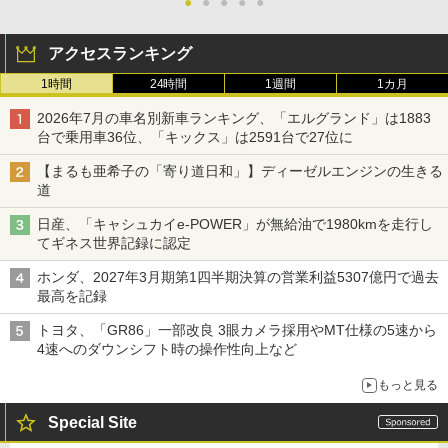
●
●
●
●
●
アクセスランキング
1時間
24時間
1週間
1カ月
2026年7月の車名別新車ランキング、「エルグランド」は1883
台で乗用車36位、「キックス」は2591台で27位に
【まるも亜希子の「寄り道日和」】ディーゼルエンジンの生きる
道
日産、「キャシュカイe-POWER」が無給油で1980kmを走行し
てギネス世界記録に認定
ホンダ、2027年3月期第1四半期決算の営業利益5307億円で過去
最高を記録
トヨタ、「GR86」一部改良 3眼カメラ採用やMT仕様の5速から
4速へのダウンシフト時の操作性向上など
もっと見る
Special Site