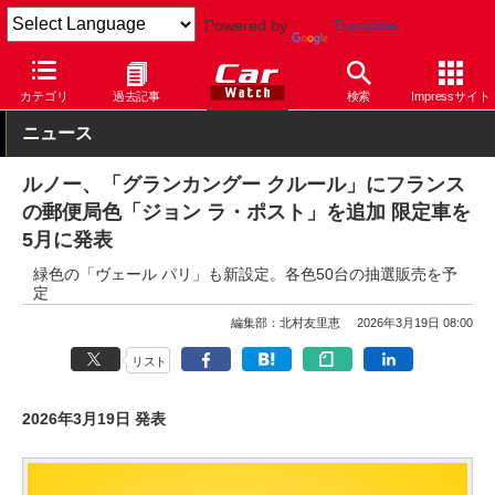
Powered by
Translate
Car Watch
自動車
ルノー
カングー
カテゴリ
過去記事
検索
Impressサイト
ニュース
ルノー、「グランカングー クルール」にフランス
の郵便局色「ジョン ラ・ポスト」を追加 限定車を
5月に発表
緑色の「ヴェール パリ」も新設定。各色50台の抽選販売を予
定
編集部：北村友里恵
2026年3月19日 08:00
リスト
2026年3月19日 発表